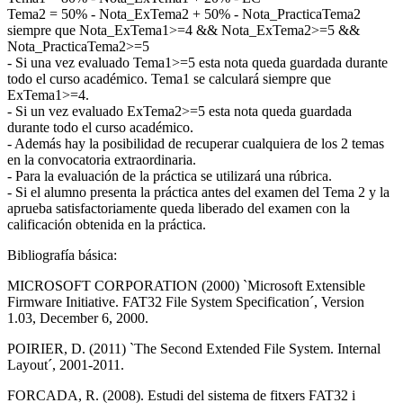
Tema2 = 50% - Nota_ExTema2 + 50% - Nota_PracticaTema2
siempre que Nota_ExTema1>=4 && Nota_ExTema2>=5 &&
Nota_PracticaTema2>=5
- Si una vez evaluado Tema1>=5 esta nota queda guardada durante
todo el curso académico. Tema1 se calculará siempre que
ExTema1>=4.
- Si un vez evaluado ExTema2>=5 esta nota queda guardada
durante todo el curso académico.
- Además hay la posibilidad de recuperar cualquiera de los 2 temas
en la convocatoria extraordinaria.
- Para la evaluación de la práctica se utilizará una rúbrica.
- Si el alumno presenta la práctica antes del examen del Tema 2 y la
aprueba satisfactoriamente queda liberado del examen con la
calificación obtenida en la práctica.
Bibliografía básica:
MICROSOFT CORPORATION (2000) `Microsoft Extensible
Firmware Initiative. FAT32 File System Specification´, Version
1.03, December 6, 2000.
POIRIER, D. (2011) `The Second Extended File System. Internal
Layout´, 2001-2011.
FORCADA, R. (2008). Estudi del sistema de fitxers FAT32 i