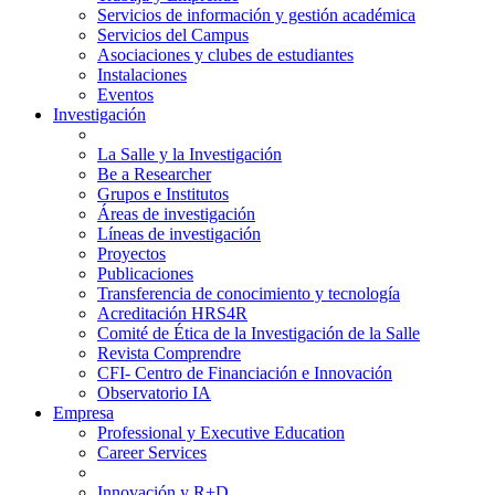
Servicios de información y gestión académica
Servicios del Campus
Asociaciones y clubes de estudiantes
Instalaciones
Eventos
Investigación
La Salle y la Investigación
Be a Researcher
Grupos e Institutos
Áreas de investigación
Líneas de investigación
Proyectos
Publicaciones
Transferencia de conocimiento y tecnología
Acreditación HRS4R
Comité de Ética de la Investigación de la Salle
Revista Comprendre
CFI- Centro de Financiación e Innovación
Observatorio IA
Empresa
Professional y Executive Education
Career Services
Innovación y R+D