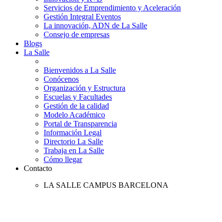
Servicios de Emprendimiento y Aceleración
Gestión Integral Eventos
La innovación, ADN de La Salle
Consejo de empresas
Blogs
La Salle
Bienvenidos a La Salle
Conócenos
Organización y Estructura
Escuelas y Facultades
Gestión de la calidad
Modelo Académico
Portal de Transparencia
Información Legal
Directorio La Salle
Trabaja en La Salle
Cómo llegar
Contacto
LA SALLE CAMPUS BARCELONA