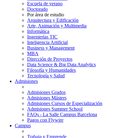
Escuela de verano
Doctorado
Por área de estudio
Arquitectura y Edificación
Arte, Animación y Multimedia
Informática
Ingenierías TIC
Inteligencia Artificial
Business y Management
MBA
Dirección de Proyectos
Data Science & Big Data Analytics
Filosofía y Humanidades
Tecnología y Salud
Admisiones
Admisiones Grados
Admisiones Másters
Admisiones Cursos de Especialización
Admisiones Summer School
FAQs - La Salle Campus Barcelona
Pagos con Flywire
Campus
Trabaja y Emprende