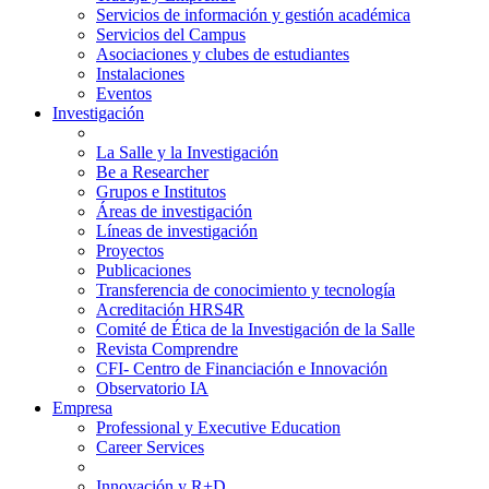
Servicios de información y gestión académica
Servicios del Campus
Asociaciones y clubes de estudiantes
Instalaciones
Eventos
Investigación
La Salle y la Investigación
Be a Researcher
Grupos e Institutos
Áreas de investigación
Líneas de investigación
Proyectos
Publicaciones
Transferencia de conocimiento y tecnología
Acreditación HRS4R
Comité de Ética de la Investigación de la Salle
Revista Comprendre
CFI- Centro de Financiación e Innovación
Observatorio IA
Empresa
Professional y Executive Education
Career Services
Innovación y R+D