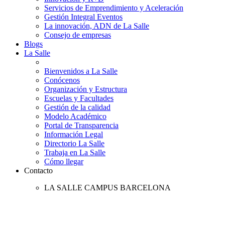
Servicios de Emprendimiento y Aceleración
Gestión Integral Eventos
La innovación, ADN de La Salle
Consejo de empresas
Blogs
La Salle
Bienvenidos a La Salle
Conócenos
Organización y Estructura
Escuelas y Facultades
Gestión de la calidad
Modelo Académico
Portal de Transparencia
Información Legal
Directorio La Salle
Trabaja en La Salle
Cómo llegar
Contacto
LA SALLE CAMPUS BARCELONA