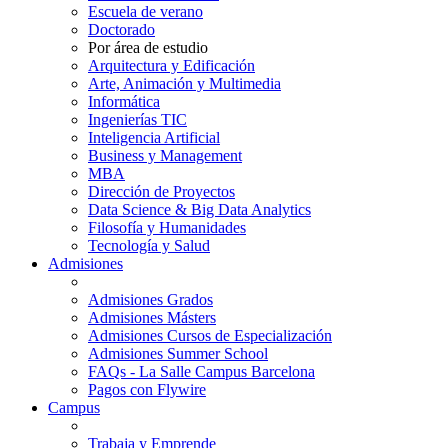
Escuela de verano
Doctorado
Por área de estudio
Arquitectura y Edificación
Arte, Animación y Multimedia
Informática
Ingenierías TIC
Inteligencia Artificial
Business y Management
MBA
Dirección de Proyectos
Data Science & Big Data Analytics
Filosofía y Humanidades
Tecnología y Salud
Admisiones
Admisiones Grados
Admisiones Másters
Admisiones Cursos de Especialización
Admisiones Summer School
FAQs - La Salle Campus Barcelona
Pagos con Flywire
Campus
Trabaja y Emprende