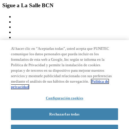
Sigue a La Salle BCN
Al hacer clic en “Aceptarlas todas”, usted acepta que FUNITEC
comunique los datos personales que pueda incluir en los
Miembro de
formularios de esta web a Google, Inc según se informa en la
Política de Privacidad y permite la instalación de cookies
propias y de terceros en su dispositivo para mejorar nuestros
servicios y mostrarle publicidad relacionada con sus preferencias
Acreditaciones
mediante el análisis de sus hábitos de navegación.
Política de
privacidad
Configuración cookies
© 2026 La Salle Campus Barcelona - URL |
Aviso legal
|
Política de
privacidad
|
Política de cookies
Rechazarlas todas
Formulario de búsqueda