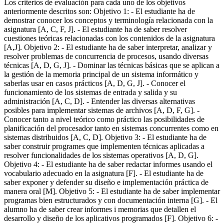
Los criterios de evaluación para cada uno de los objetivos
anteriormente descritos son: Objetivo 1: - El estudiante ha de
demostrar conocer los conceptos y terminología relacionada con la
asignatura [A, C, F, J]. - El estudiante ha de saber resolver
cuestiones teóricas relacionadas con los contenidos de la asignatura
[A,J]. Objetivo 2: - El estudiante ha de saber interpretar, analizar y
resolver problemas de concurrencia de procesos, usando diversas
técnicas [A, D, G, J]. - Dominar las técnicas básicas que se aplican a
la gestión de la memoria principal de un sistema informático y
saberlas usar en casos prácticos [A, D, G, J]. - Conocer el
funcionamiento de los sistemas de entrada y salida y su
administración [A, C, D]. - Entender las diversas alternativas
posibles para implementar sistemas de archivos [A, D, F, G]. -
Conocer tanto a nivel teórico como práctico las posibilidades de
planificación del procesador tanto en sistemas concurrentes como en
sistemas distribuidos [A, C, D]. Objetivo 3: - El estudiante ha de
saber construir programes que implementen técnicas aplicadas a
resolver funcionalidades de los sistemas operativos [A, D, G].
Objetivo 4: - El estudiante ha de saber redactar informes usando el
vocabulario adecuado en la asignatura [F]. - El estudiante ha de
saber exponer y defender su diseño e implementación práctica de
manera oral [M]. Objetivo 5: - El estudiante ha de saber implementar
programas bien estructurados y con documentación interna [G]. - El
alumno ha de saber crear informes i memorias que detallen el
desarrollo y diseño de los aplicativos programados [F]. Objetivo 6: -