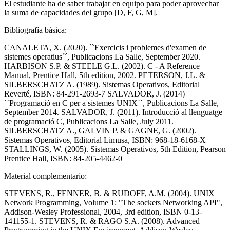
El estudiante ha de saber trabajar en equipo para poder aprovechar
la suma de capacidades del grupo [D, F, G, M].
Bibliografía básica:
CANALETA, X. (2020). ``Exercicis i problemes d'examen de
sistemes operatius´´, Publicacions La Salle, September 2020.
HARBISON S.P. & STEELE G.L. (2002). C - A Reference
Manual, Prentice Hall, 5th edition, 2002. PETERSON, J.L. &
SILBERSCHATZ A. (1989). Sistemas Operativos, Editorial
Reverté, ISBN: 84-291-2693-7 SALVADOR, J. (2014)
``Programació en C per a sistemes UNIX´´, Publicacions La Salle,
September 2014. SALVADOR, J. (2011). Introducció al llenguatge
de programació C, Publicacions La Salle, July 2011.
SILBERSCHATZ A., GALVIN P. & GAGNE, G. (2002).
Sistemas Operativos, Editorial Limusa, ISBN: 968-18-6168-X
STALLINGS, W. (2005). Sistemas Operativos, 5th Edition, Pearson
Prentice Hall, ISBN: 84-205-4462-0
Material complementario:
STEVENS, R., FENNER, B. & RUDOFF, A.M. (2004). UNIX
Network Programming, Volume 1: "The sockets Networking API",
Addison-Wesley Professional, 2004, 3rd edition, ISBN 0-13-
141155-1. STEVENS, R. & RAGO S.A. (2008). Advanced