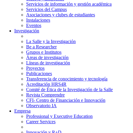
Servicios de información y gestión académica
Servicios del Campus
Asociaciones y clubes de estudiantes
Instalaciones
Eventos
Investigación
La Salle y la Investigación
Be a Researcher
Grupos e Institutos
Áreas de investigación
Líneas de investigación
Proyectos
Publicaciones
Transferencia de conocimiento y tecnología
Acreditación HRS4R
Comité de Ética de la Investigación de la Salle
Revista Comprendre
CFI- Centro de Financiación e Innovación
Observatorio IA
Empresa
Professional y Executive Education
Career Services
Innovación y R+D