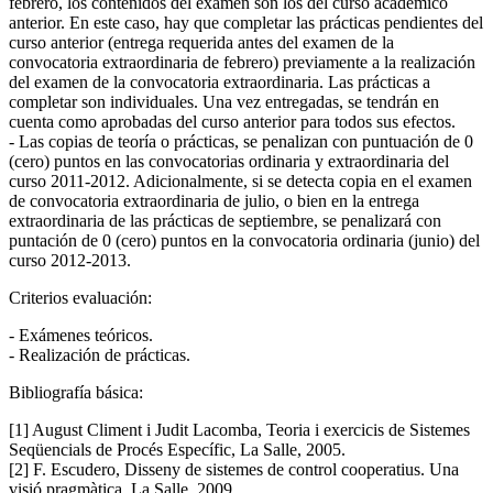
febrero, los contenidos del examen son los del curso académico
anterior. En este caso, hay que completar las prácticas pendientes del
curso anterior (entrega requerida antes del examen de la
convocatoria extraordinaria de febrero) previamente a la realización
del examen de la convocatoria extraordinaria. Las prácticas a
completar son individuales. Una vez entregadas, se tendrán en
cuenta como aprobadas del curso anterior para todos sus efectos.
- Las copias de teoría o prácticas, se penalizan con puntuación de 0
(cero) puntos en las convocatorias ordinaria y extraordinaria del
curso 2011-2012. Adicionalmente, si se detecta copia en el examen
de convocatoria extraordinaria de julio, o bien en la entrega
extraordinaria de las prácticas de septiembre, se penalizará con
puntación de 0 (cero) puntos en la convocatoria ordinaria (junio) del
curso 2012-2013.
Criterios evaluación:
- Exámenes teóricos.
- Realización de prácticas.
Bibliografía básica:
[1] August Climent i Judit Lacomba, Teoria i exercicis de Sistemes
Seqüencials de Procés Específic, La Salle, 2005.
[2] F. Escudero, Disseny de sistemes de control cooperatius. Una
visió pragmàtica, La Salle, 2009.