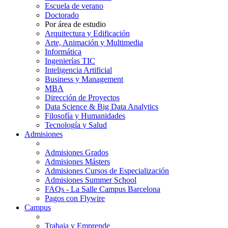
Escuela de verano
Doctorado
Por área de estudio
Arquitectura y Edificación
Arte, Animación y Multimedia
Informática
Ingenierías TIC
Inteligencia Artificial
Business y Management
MBA
Dirección de Proyectos
Data Science & Big Data Analytics
Filosofía y Humanidades
Tecnología y Salud
Admisiones
Admisiones Grados
Admisiones Másters
Admisiones Cursos de Especialización
Admisiones Summer School
FAQs - La Salle Campus Barcelona
Pagos con Flywire
Campus
Trabaja y Emprende