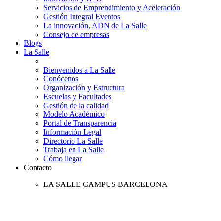
Servicios de Emprendimiento y Aceleración
Gestión Integral Eventos
La innovación, ADN de La Salle
Consejo de empresas
Blogs
La Salle
Bienvenidos a La Salle
Conócenos
Organización y Estructura
Escuelas y Facultades
Gestión de la calidad
Modelo Académico
Portal de Transparencia
Información Legal
Directorio La Salle
Trabaja en La Salle
Cómo llegar
Contacto
LA SALLE CAMPUS BARCELONA