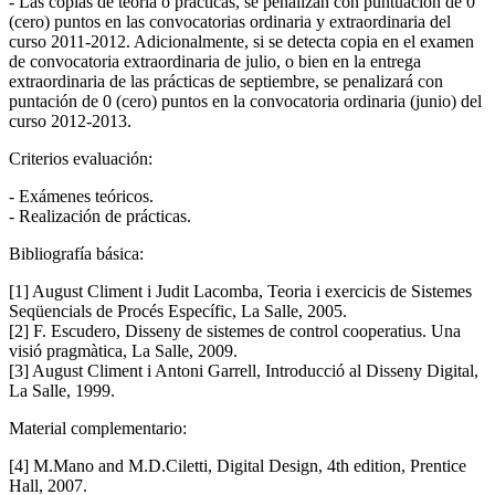
- Las copias de teoría o prácticas, se penalizan con puntuación de 0
(cero) puntos en las convocatorias ordinaria y extraordinaria del
curso 2011-2012. Adicionalmente, si se detecta copia en el examen
de convocatoria extraordinaria de julio, o bien en la entrega
extraordinaria de las prácticas de septiembre, se penalizará con
puntación de 0 (cero) puntos en la convocatoria ordinaria (junio) del
curso 2012-2013.
Criterios evaluación:
- Exámenes teóricos.
- Realización de prácticas.
Bibliografía básica:
[1] August Climent i Judit Lacomba, Teoria i exercicis de Sistemes
Seqüencials de Procés Específic, La Salle, 2005.
[2] F. Escudero, Disseny de sistemes de control cooperatius. Una
visió pragmàtica, La Salle, 2009.
[3] August Climent i Antoni Garrell, Introducció al Disseny Digital,
La Salle, 1999.
Material complementario:
[4] M.Mano and M.D.Ciletti, Digital Design, 4th edition, Prentice
Hall, 2007.