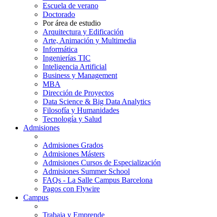
Escuela de verano
Doctorado
Por área de estudio
Arquitectura y Edificación
Arte, Animación y Multimedia
Informática
Ingenierías TIC
Inteligencia Artificial
Business y Management
MBA
Dirección de Proyectos
Data Science & Big Data Analytics
Filosofía y Humanidades
Tecnología y Salud
Admisiones
Admisiones Grados
Admisiones Másters
Admisiones Cursos de Especialización
Admisiones Summer School
FAQs - La Salle Campus Barcelona
Pagos con Flywire
Campus
Trabaja y Emprende