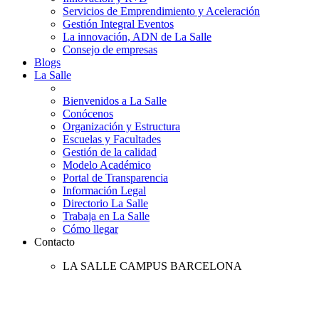
Servicios de Emprendimiento y Aceleración
Gestión Integral Eventos
La innovación, ADN de La Salle
Consejo de empresas
Blogs
La Salle
Bienvenidos a La Salle
Conócenos
Organización y Estructura
Escuelas y Facultades
Gestión de la calidad
Modelo Académico
Portal de Transparencia
Información Legal
Directorio La Salle
Trabaja en La Salle
Cómo llegar
Contacto
LA SALLE CAMPUS BARCELONA