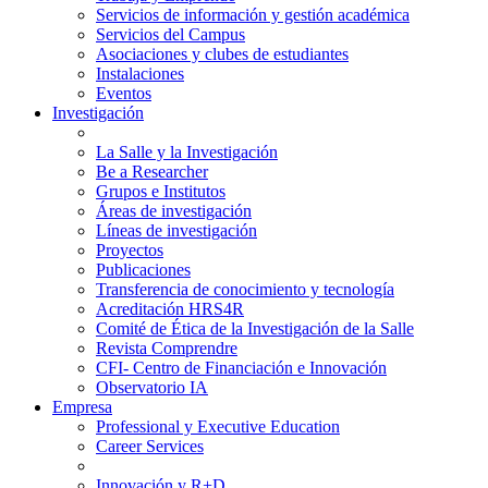
Servicios de información y gestión académica
Servicios del Campus
Asociaciones y clubes de estudiantes
Instalaciones
Eventos
Investigación
La Salle y la Investigación
Be a Researcher
Grupos e Institutos
Áreas de investigación
Líneas de investigación
Proyectos
Publicaciones
Transferencia de conocimiento y tecnología
Acreditación HRS4R
Comité de Ética de la Investigación de la Salle
Revista Comprendre
CFI- Centro de Financiación e Innovación
Observatorio IA
Empresa
Professional y Executive Education
Career Services
Innovación y R+D