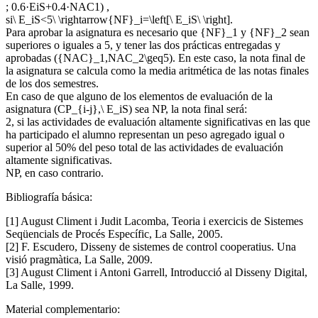
; 0.6·EiS+0.4·NAC1) ,
si\ E_iS<5\ \rightarrow{NF}_i=\left[\ E_iS\ \right].
Para aprobar la asignatura es necesario que {NF}_1 y {NF}_2 sean
superiores o iguales a 5, y tener las dos prácticas entregadas y
aprobadas ({NAC}_1,NAC_2\geq5). En este caso, la nota final de
la asignatura se calcula como la media aritmética de las notas finales
de los dos semestres.
En caso de que alguno de los elementos de evaluación de la
asignatura (CP_{i-j},\ E_iS) sea NP, la nota final será:
2, si las actividades de evaluación altamente significativas en las que
ha participado el alumno representan un peso agregado igual o
superior al 50% del peso total de las actividades de evaluación
altamente significativas.
NP, en caso contrario.
Bibliografía básica:
[1] August Climent i Judit Lacomba, Teoria i exercicis de Sistemes
Seqüencials de Procés Específic, La Salle, 2005.
[2] F. Escudero, Disseny de sistemes de control cooperatius. Una
visió pragmàtica, La Salle, 2009.
[3] August Climent i Antoni Garrell, Introducció al Disseny Digital,
La Salle, 1999.
Material complementario: