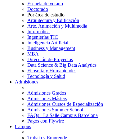
Escuela de verano
Doctorado
Por área de estudio
Arquitectura y Edificación
Arte, Animación y Multimedia
Informática
Ingenierías TIC
Inteligencia Artificial
Business y Management
MBA
Dirección de Proyectos
Data Science & Big Data Analytics
Filosofía y Humanidades
Tecnología y Salud
Admisiones
Admisiones Grados
Admisiones Másters
Admisiones Cursos de Especialización
Admisiones Summer School
FAQs - La Salle Campus Barcelona
Pagos con Flywire
Campus
Trabaja y Emprende