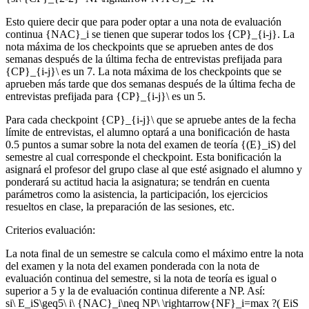
Esto quiere decir que para poder optar a una nota de evaluación
continua {NAC}_i se tienen que superar todos los {CP}_{i-j}. La
nota máxima de los checkpoints que se aprueben antes de dos
semanas después de la última fecha de entrevistas prefijada para
{CP}_{i-j}\ es un 7. La nota máxima de los checkpoints que se
aprueben más tarde que dos semanas después de la última fecha de
entrevistas prefijada para {CP}_{i-j}\ es un 5.
Para cada checkpoint {CP}_{i-j}\ que se apruebe antes de la fecha
límite de entrevistas, el alumno optará a una bonificación de hasta
0.5 puntos a sumar sobre la nota del examen de teoría {(E}_iS) del
semestre al cual corresponde el checkpoint. Esta bonificación la
asignará el profesor del grupo clase al que esté asignado el alumno y
ponderará su actitud hacia la asignatura; se tendrán en cuenta
parámetros como la asistencia, la participación, los ejercicios
resueltos en clase, la preparación de las sesiones, etc.
Criterios evaluación:
La nota final de un semestre se calcula como el máximo entre la nota
del examen y la nota del examen ponderada con la nota de
evaluación continua del semestre, si la nota de teoría es igual o
superior a 5 y la de evaluación continua diferente a NP. Así:
si\ E_iS\geq5\ i\ {NAC}_i\neq NP\ \rightarrow{NF}_i=max ?( EiS