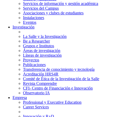
Servicios de información y gestión académica
Servicios del Campus
Asociaciones y clubes de estudiantes
Instalaciones
Eventos
Investigación
La Salle y la Investigación
Be a Researcher
Grupos e Institutos
Áreas de investigación
Líneas de investigación
Proyectos
Publicaciones
Transferencia de conocimiento y tecnología
Acreditación HRS4R
Comité de Ética de la Investigación de la Salle
Revista Comprendre
CFI- Centro de Financiación e Innovación
Observatorio IA
Empresa
Professional y Executive Education
Career Services
Innovación y R+D