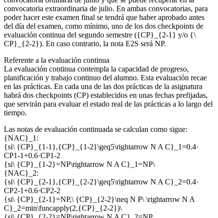
convocatoria extraordinaria de julio. En ambas convocatorias, para
poder hacer este examen final se tendrá que haber aprobado antes
del día del examen, como mínimo, uno de los dos checkpoints de
evaluación continua del segundo semestre ({CP}_{2-1} y/o {\
CP}_{2-2}). En caso contrario, la nota E2S será NP.
Referente a la evaluación continua
La evaluación continua contempla la capacidad de progreso,
planificación y trabajo continuo del alumno. Esta evaluación recae
en las prácticas. En cada una de las dos prácticas de la asignatura
habrá dos checkpoints (CP) establecidos en unas fechas prefijadas,
que servirán para evaluar el estado real de las prácticas a lo largo del
tiempo.
Las notas de evaluación continuada se calculan como sigue:
{NAC}_1:
{si\ {CP}_{1-1},{CP}_{1-2}\geq5\rightarrow N A C}_1=0.4·
CP1-1+0.6·CP1-2
{si\ {CP}_{1-2}=NP\rightarrow N A C}_1=NP\
{NAC}_2:
{si\ {CP}_{2-1},{CP}_{2-2}\geq5\rightarrow N A C}_2=0.4·
CP2-1+0.6·CP2-2
{si\ {CP}_{2-1}=NP,\ {CP}_{2-2}\neq N P\ \rightarrow N A
C}_2=min\funcapply(2,{CP}_{2-2})\
{si\ {CP}_{2-2}=NP\rightarrow N A C}_2=NP