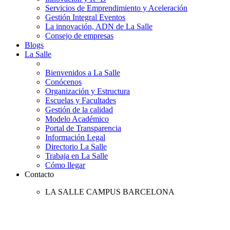
Servicios de Emprendimiento y Aceleración
Gestión Integral Eventos
La innovación, ADN de La Salle
Consejo de empresas
Blogs
La Salle
Bienvenidos a La Salle
Conócenos
Organización y Estructura
Escuelas y Facultades
Gestión de la calidad
Modelo Académico
Portal de Transparencia
Información Legal
Directorio La Salle
Trabaja en La Salle
Cómo llegar
Contacto
LA SALLE CAMPUS BARCELONA