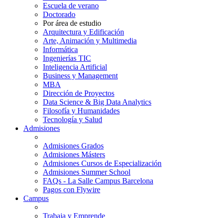
Escuela de verano
Doctorado
Por área de estudio
Arquitectura y Edificación
Arte, Animación y Multimedia
Informática
Ingenierías TIC
Inteligencia Artificial
Business y Management
MBA
Dirección de Proyectos
Data Science & Big Data Analytics
Filosofía y Humanidades
Tecnología y Salud
Admisiones
Admisiones Grados
Admisiones Másters
Admisiones Cursos de Especialización
Admisiones Summer School
FAQs - La Salle Campus Barcelona
Pagos con Flywire
Campus
Trabaja y Emprende