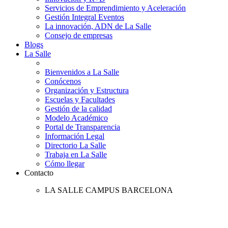
Servicios de Emprendimiento y Aceleración
Gestión Integral Eventos
La innovación, ADN de La Salle
Consejo de empresas
Blogs
La Salle
Bienvenidos a La Salle
Conócenos
Organización y Estructura
Escuelas y Facultades
Gestión de la calidad
Modelo Académico
Portal de Transparencia
Información Legal
Directorio La Salle
Trabaja en La Salle
Cómo llegar
Contacto
LA SALLE CAMPUS BARCELONA