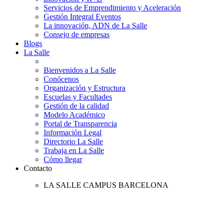
Servicios de Emprendimiento y Aceleración
Gestión Integral Eventos
La innovación, ADN de La Salle
Consejo de empresas
Blogs
La Salle
Bienvenidos a La Salle
Conócenos
Organización y Estructura
Escuelas y Facultades
Gestión de la calidad
Modelo Académico
Portal de Transparencia
Información Legal
Directorio La Salle
Trabaja en La Salle
Cómo llegar
Contacto
LA SALLE CAMPUS BARCELONA