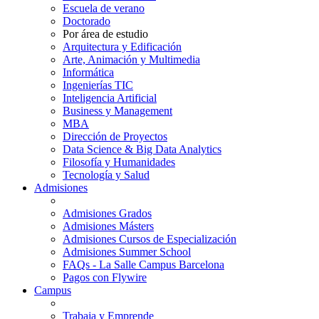
Escuela de verano
Doctorado
Por área de estudio
Arquitectura y Edificación
Arte, Animación y Multimedia
Informática
Ingenierías TIC
Inteligencia Artificial
Business y Management
MBA
Dirección de Proyectos
Data Science & Big Data Analytics
Filosofía y Humanidades
Tecnología y Salud
Admisiones
Admisiones Grados
Admisiones Másters
Admisiones Cursos de Especialización
Admisiones Summer School
FAQs - La Salle Campus Barcelona
Pagos con Flywire
Campus
Trabaja y Emprende