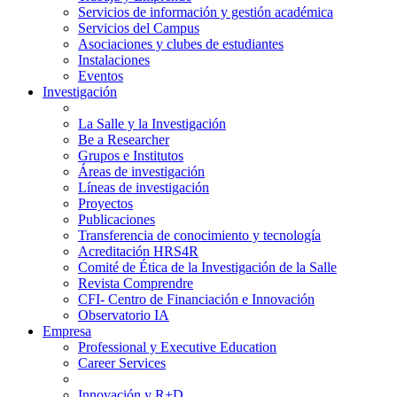
Servicios de información y gestión académica
Servicios del Campus
Asociaciones y clubes de estudiantes
Instalaciones
Eventos
Investigación
La Salle y la Investigación
Be a Researcher
Grupos e Institutos
Áreas de investigación
Líneas de investigación
Proyectos
Publicaciones
Transferencia de conocimiento y tecnología
Acreditación HRS4R
Comité de Ética de la Investigación de la Salle
Revista Comprendre
CFI- Centro de Financiación e Innovación
Observatorio IA
Empresa
Professional y Executive Education
Career Services
Innovación y R+D