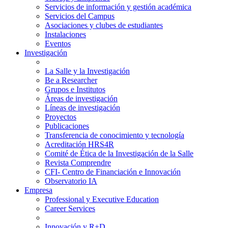
Servicios de información y gestión académica
Servicios del Campus
Asociaciones y clubes de estudiantes
Instalaciones
Eventos
Investigación
La Salle y la Investigación
Be a Researcher
Grupos e Institutos
Áreas de investigación
Líneas de investigación
Proyectos
Publicaciones
Transferencia de conocimiento y tecnología
Acreditación HRS4R
Comité de Ética de la Investigación de la Salle
Revista Comprendre
CFI- Centro de Financiación e Innovación
Observatorio IA
Empresa
Professional y Executive Education
Career Services
Innovación y R+D