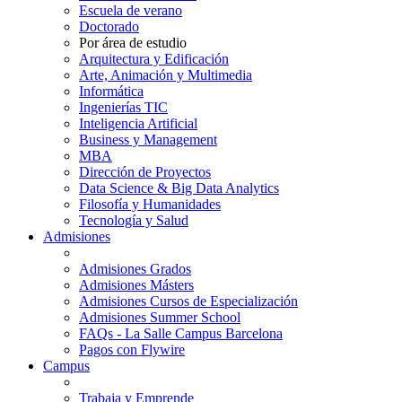
Escuela de verano
Doctorado
Por área de estudio
Arquitectura y Edificación
Arte, Animación y Multimedia
Informática
Ingenierías TIC
Inteligencia Artificial
Business y Management
MBA
Dirección de Proyectos
Data Science & Big Data Analytics
Filosofía y Humanidades
Tecnología y Salud
Admisiones
Admisiones Grados
Admisiones Másters
Admisiones Cursos de Especialización
Admisiones Summer School
FAQs - La Salle Campus Barcelona
Pagos con Flywire
Campus
Trabaja y Emprende