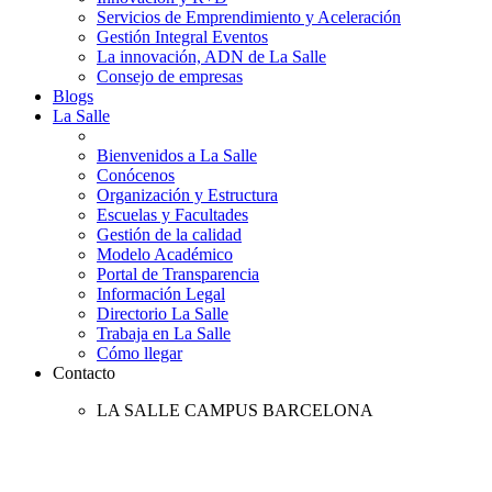
Servicios de Emprendimiento y Aceleración
Gestión Integral Eventos
La innovación, ADN de La Salle
Consejo de empresas
Blogs
La Salle
Bienvenidos a La Salle
Conócenos
Organización y Estructura
Escuelas y Facultades
Gestión de la calidad
Modelo Académico
Portal de Transparencia
Información Legal
Directorio La Salle
Trabaja en La Salle
Cómo llegar
Contacto
LA SALLE CAMPUS BARCELONA