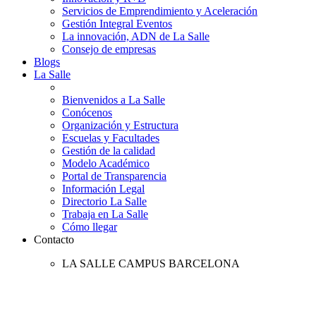
Servicios de Emprendimiento y Aceleración
Gestión Integral Eventos
La innovación, ADN de La Salle
Consejo de empresas
Blogs
La Salle
Bienvenidos a La Salle
Conócenos
Organización y Estructura
Escuelas y Facultades
Gestión de la calidad
Modelo Académico
Portal de Transparencia
Información Legal
Directorio La Salle
Trabaja en La Salle
Cómo llegar
Contacto
LA SALLE CAMPUS BARCELONA