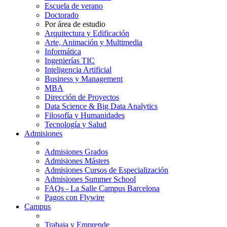
Escuela de verano
Doctorado
Por área de estudio
Arquitectura y Edificación
Arte, Animación y Multimedia
Informática
Ingenierías TIC
Inteligencia Artificial
Business y Management
MBA
Dirección de Proyectos
Data Science & Big Data Analytics
Filosofía y Humanidades
Tecnología y Salud
Admisiones
Admisiones Grados
Admisiones Másters
Admisiones Cursos de Especialización
Admisiones Summer School
FAQs - La Salle Campus Barcelona
Pagos con Flywire
Campus
Trabaja y Emprende