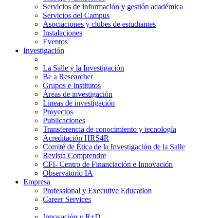
Servicios de información y gestión académica
Servicios del Campus
Asociaciones y clubes de estudiantes
Instalaciones
Eventos
Investigación
La Salle y la Investigación
Be a Researcher
Grupos e Institutos
Áreas de investigación
Líneas de investigación
Proyectos
Publicaciones
Transferencia de conocimiento y tecnología
Acreditación HRS4R
Comité de Ética de la Investigación de la Salle
Revista Comprendre
CFI- Centro de Financiación e Innovación
Observatorio IA
Empresa
Professional y Executive Education
Career Services
Innovación y R+D