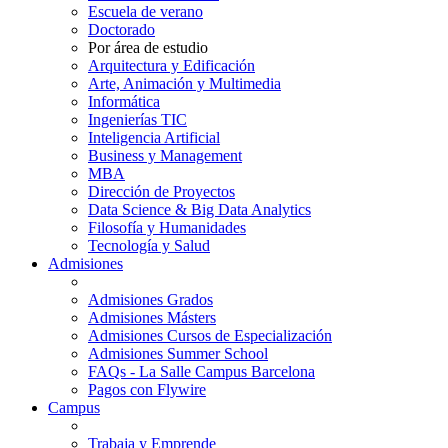
Escuela de verano
Doctorado
Por área de estudio
Arquitectura y Edificación
Arte, Animación y Multimedia
Informática
Ingenierías TIC
Inteligencia Artificial
Business y Management
MBA
Dirección de Proyectos
Data Science & Big Data Analytics
Filosofía y Humanidades
Tecnología y Salud
Admisiones
Admisiones Grados
Admisiones Másters
Admisiones Cursos de Especialización
Admisiones Summer School
FAQs - La Salle Campus Barcelona
Pagos con Flywire
Campus
Trabaja y Emprende