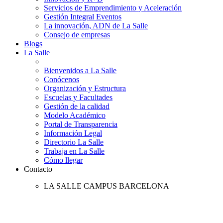
Servicios de Emprendimiento y Aceleración
Gestión Integral Eventos
La innovación, ADN de La Salle
Consejo de empresas
Blogs
La Salle
Bienvenidos a La Salle
Conócenos
Organización y Estructura
Escuelas y Facultades
Gestión de la calidad
Modelo Académico
Portal de Transparencia
Información Legal
Directorio La Salle
Trabaja en La Salle
Cómo llegar
Contacto
LA SALLE CAMPUS BARCELONA