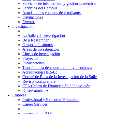
Servicios de información y gestión académica
Servicios del Campus
Asociaciones y clubes de estudiantes
Instalaciones
Eventos
Investigación
La Salle y la Investigación
Be a Researcher
Grupos e Institutos
Áreas de investigación
Líneas de investigación
Proyectos
Publicaciones
Transferencia de conocimiento y tecnología
Acreditación HRS4R
Comité de Ética de la Investigación de la Salle
Revista Comprendre
CFI- Centro de Financiación e Innovación
Observatorio IA
Empresa
Professional y Executive Education
Career Services
Innovación y R+D