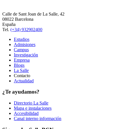
Calle de Sant Joan de La Salle, 42
08022 Barcelona
España
Tel.
(+34) 932902400
Estudios
Admisiones
Campus
Investigación
Empresa
Blogs
La Salle
Contacto
Actualidad
¿Te ayudamos?
Directorio La Salle
Mapa e instalaciones
Accesibilidad
Canal interno información