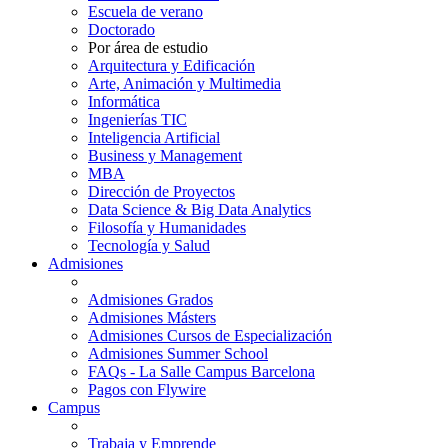
Escuela de verano
Doctorado
Por área de estudio
Arquitectura y Edificación
Arte, Animación y Multimedia
Informática
Ingenierías TIC
Inteligencia Artificial
Business y Management
MBA
Dirección de Proyectos
Data Science & Big Data Analytics
Filosofía y Humanidades
Tecnología y Salud
Admisiones
Admisiones Grados
Admisiones Másters
Admisiones Cursos de Especialización
Admisiones Summer School
FAQs - La Salle Campus Barcelona
Pagos con Flywire
Campus
Trabaja y Emprende