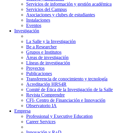
Servicios de información y gestión académica
Servicios del Campus
Asociaciones y clubes de estudiantes
Instalaciones
Eventos
Investigación
La Salle y la Investigación
Be a Researcher
Grupos e Institutos
Áreas de investigación
Líneas de investigación
Proyectos
Publicaciones
Transferencia de conocimiento y tecnología
Acreditación HRS4R
Comité de Ética de la Investigación de la Salle
Revista Comprendre
CFI- Centro de Financiación e Innovación
Observatorio IA
Empresa
Professional y Executive Education
Career Services
Innovación y R+D