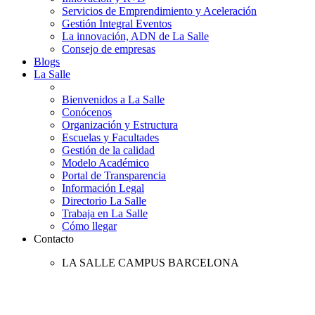
Servicios de Emprendimiento y Aceleración
Gestión Integral Eventos
La innovación, ADN de La Salle
Consejo de empresas
Blogs
La Salle
Bienvenidos a La Salle
Conócenos
Organización y Estructura
Escuelas y Facultades
Gestión de la calidad
Modelo Académico
Portal de Transparencia
Información Legal
Directorio La Salle
Trabaja en La Salle
Cómo llegar
Contacto
LA SALLE CAMPUS BARCELONA