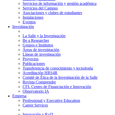
Servicios de información y gestión académica
Servicios del Campus
Asociaciones y clubes de estudiantes
Instalaciones
Eventos
Investigación
La Salle y la Investigación
Be a Researcher
Grupos e Institutos
Áreas de investigación
Líneas de investigación
Proyectos
Publicaciones
Transferencia de conocimiento y tecnología
Acreditación HRS4R
Comité de Ética de la Investigación de la Salle
Revista Comprendre
CFI- Centro de Financiación e Innovación
Observatorio IA
Empresa
Professional y Executive Education
Career Services
Innovación y R+D