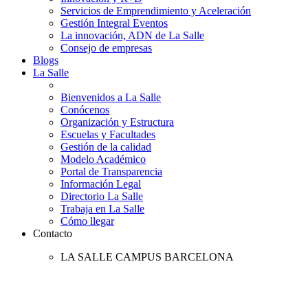
Servicios de Emprendimiento y Aceleración
Gestión Integral Eventos
La innovación, ADN de La Salle
Consejo de empresas
Blogs
La Salle
Bienvenidos a La Salle
Conócenos
Organización y Estructura
Escuelas y Facultades
Gestión de la calidad
Modelo Académico
Portal de Transparencia
Información Legal
Directorio La Salle
Trabaja en La Salle
Cómo llegar
Contacto
LA SALLE CAMPUS BARCELONA