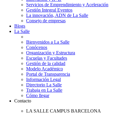
Servicios de Emprendimiento y Aceleración
Gestión Integral Eventos
La innovación, ADN de La Salle
Consejo de empresas
Blogs
La Salle
Bienvenidos a La Salle
Conócenos
Organización y Estructura
Escuelas y Facultades
Gestión de la calidad
Modelo Académico
Portal de Transparencia
Información Legal
Directorio La Salle
Trabaja en La Salle
Cómo llegar
Contacto
LA SALLE CAMPUS BARCELONA