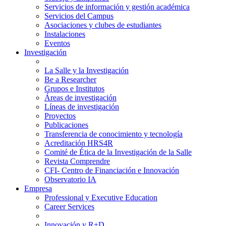
Servicios de información y gestión académica
Servicios del Campus
Asociaciones y clubes de estudiantes
Instalaciones
Eventos
Investigación
La Salle y la Investigación
Be a Researcher
Grupos e Institutos
Áreas de investigación
Líneas de investigación
Proyectos
Publicaciones
Transferencia de conocimiento y tecnología
Acreditación HRS4R
Comité de Ética de la Investigación de la Salle
Revista Comprendre
CFI- Centro de Financiación e Innovación
Observatorio IA
Empresa
Professional y Executive Education
Career Services
Innovación y R+D