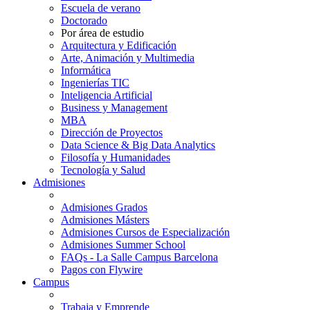
Escuela de verano
Doctorado
Por área de estudio
Arquitectura y Edificación
Arte, Animación y Multimedia
Informática
Ingenierías TIC
Inteligencia Artificial
Business y Management
MBA
Dirección de Proyectos
Data Science & Big Data Analytics
Filosofía y Humanidades
Tecnología y Salud
Admisiones
Admisiones Grados
Admisiones Másters
Admisiones Cursos de Especialización
Admisiones Summer School
FAQs - La Salle Campus Barcelona
Pagos con Flywire
Campus
Trabaja y Emprende