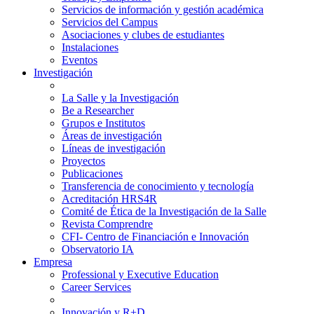
Servicios de información y gestión académica
Servicios del Campus
Asociaciones y clubes de estudiantes
Instalaciones
Eventos
Investigación
La Salle y la Investigación
Be a Researcher
Grupos e Institutos
Áreas de investigación
Líneas de investigación
Proyectos
Publicaciones
Transferencia de conocimiento y tecnología
Acreditación HRS4R
Comité de Ética de la Investigación de la Salle
Revista Comprendre
CFI- Centro de Financiación e Innovación
Observatorio IA
Empresa
Professional y Executive Education
Career Services
Innovación y R+D