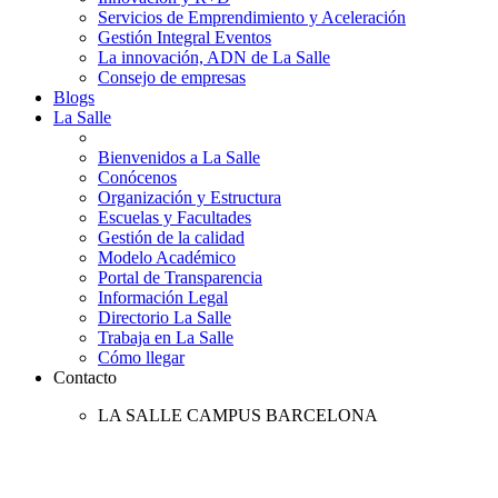
Servicios de Emprendimiento y Aceleración
Gestión Integral Eventos
La innovación, ADN de La Salle
Consejo de empresas
Blogs
La Salle
Bienvenidos a La Salle
Conócenos
Organización y Estructura
Escuelas y Facultades
Gestión de la calidad
Modelo Académico
Portal de Transparencia
Información Legal
Directorio La Salle
Trabaja en La Salle
Cómo llegar
Contacto
LA SALLE CAMPUS BARCELONA