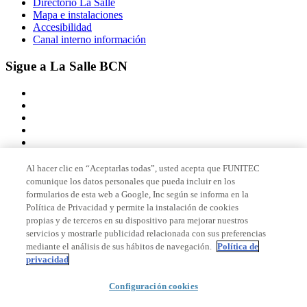
Directorio La Salle
Mapa e instalaciones
Accesibilidad
Canal interno información
Sigue a La Salle BCN
Al hacer clic en “Aceptarlas todas”, usted acepta que FUNITEC
comunique los datos personales que pueda incluir en los
Miembro de
formularios de esta web a Google, Inc según se informa en la
Política de Privacidad y permite la instalación de cookies
propias y de terceros en su dispositivo para mejorar nuestros
servicios y mostrarle publicidad relacionada con sus preferencias
Acreditaciones
mediante el análisis de sus hábitos de navegación.
Política de
privacidad
Configuración cookies
© 2026 La Salle Campus Barcelona - URL |
Aviso legal
|
Política de
privacidad
|
Política de cookies