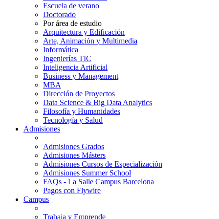
Escuela de verano
Doctorado
Por área de estudio
Arquitectura y Edificación
Arte, Animación y Multimedia
Informática
Ingenierías TIC
Inteligencia Artificial
Business y Management
MBA
Dirección de Proyectos
Data Science & Big Data Analytics
Filosofía y Humanidades
Tecnología y Salud
Admisiones
Admisiones Grados
Admisiones Másters
Admisiones Cursos de Especialización
Admisiones Summer School
FAQs - La Salle Campus Barcelona
Pagos con Flywire
Campus
Trabaja y Emprende