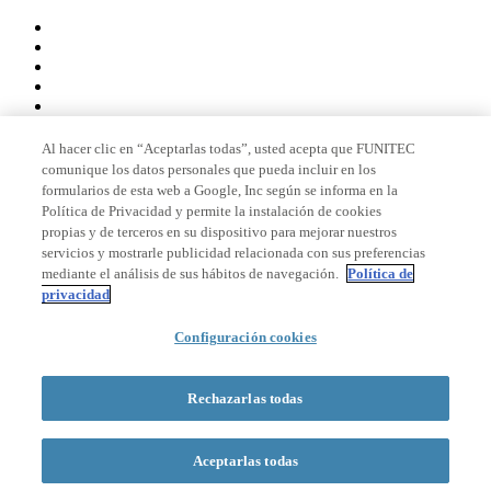
Al hacer clic en “Aceptarlas todas”, usted acepta que FUNITEC
comunique los datos personales que pueda incluir en los
Miembro de
formularios de esta web a Google, Inc según se informa en la
Política de Privacidad y permite la instalación de cookies
propias y de terceros en su dispositivo para mejorar nuestros
servicios y mostrarle publicidad relacionada con sus preferencias
Acreditaciones
mediante el análisis de sus hábitos de navegación.
Política de
privacidad
© 2026 La Salle Campus Barcelona - URL |
Aviso legal
|
Política de
Configuración cookies
privacidad
|
Política de cookies
Formulario de búsqueda
Rechazarlas todas
Aceptarlas todas