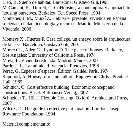
Lleó, B. Sueño de habitar. Barcelona: Gustavo Gili,1998
McCamant, K., Durrett, C. CoHousing: a contemporary approach to
housing ourselves. Berkeley: Ten Speed Press, 1994
Montaner, J. M., Muixí Z. Habitar el presente: vivienda en España :
sociedad, ciudad, tecnología y recursos. Madrid: Ministerio de la
Vivienda, 2006
Monteys X., Fuertes P. Casa collage, un ensayo sobre la arquitectura
de la casa. Barcelona: Gustavo Gili, 2001
Moore Ch., Allen G., Lyndon D. The place of houses. Berkeley,
Los Angeles: University of California Press, 1974
Moya, L. Vivienda reducida. Madrid: Mairea, 2007
Pardo, J. L. La intimidad. Valencia: Pretextos, 1996
Perec, G. Espèces d´espaces, Édition Galilée, París, 1974
Rapoport, A. House, form and culture. Englewood Cliffs : Prentice-
Hall, 1969
Schittich, C. Cost-effective building. Economic concept and
constructions. Basel: Birkhauser Verlag, 2007
Schneider T., Hill J. Flexible Housing. Oxford: Architectural Press,
2007
Wilcox, D. The guide to effective participation. London: Josep
Rowntree Foundation, 1994
Material complementario:
i