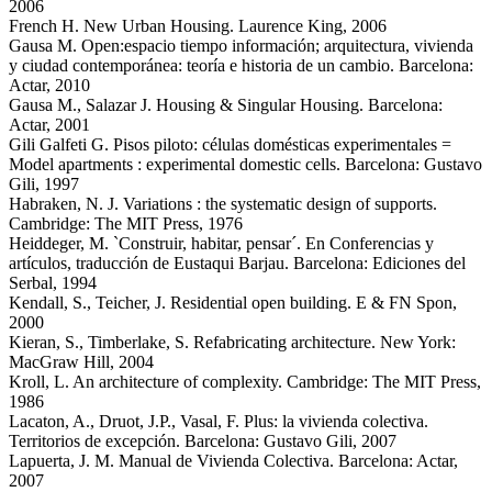
2006
French H. New Urban Housing. Laurence King, 2006
Gausa M. Open:espacio tiempo información; arquitectura, vivienda
y ciudad contemporánea: teoría e historia de un cambio. Barcelona:
Actar, 2010
Gausa M., Salazar J. Housing & Singular Housing. Barcelona:
Actar, 2001
Gili Galfeti G. Pisos piloto: células domésticas experimentales =
Model apartments : experimental domestic cells. Barcelona: Gustavo
Gili, 1997
Habraken, N. J. Variations : the systematic design of supports.
Cambridge: The MIT Press, 1976
Heiddeger, M. `Construir, habitar, pensar´. En Conferencias y
artículos, traducción de Eustaqui Barjau. Barcelona: Ediciones del
Serbal, 1994
Kendall, S., Teicher, J. Residential open building. E & FN Spon,
2000
Kieran, S., Timberlake, S. Refabricating architecture. New York:
MacGraw Hill, 2004
Kroll, L. An architecture of complexity. Cambridge: The MIT Press,
1986
Lacaton, A., Druot, J.P., Vasal, F. Plus: la vivienda colectiva.
Territorios de excepción. Barcelona: Gustavo Gili, 2007
Lapuerta, J. M. Manual de Vivienda Colectiva. Barcelona: Actar,
2007