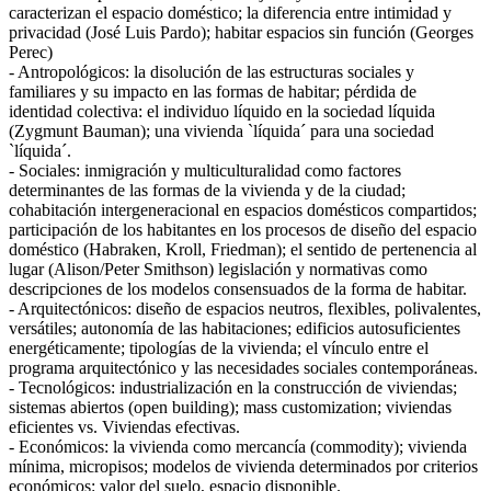
caracterizan el espacio doméstico; la diferencia entre intimidad y
privacidad (José Luis Pardo); habitar espacios sin función (Georges
Perec)
- Antropológicos: la disolución de las estructuras sociales y
familiares y su impacto en las formas de habitar; pérdida de
identidad colectiva: el individuo líquido en la sociedad líquida
(Zygmunt Bauman); una vivienda `líquida´ para una sociedad
`líquida´.
- Sociales: inmigración y multiculturalidad como factores
determinantes de las formas de la vivienda y de la ciudad;
cohabitación intergeneracional en espacios domésticos compartidos;
participación de los habitantes en los procesos de diseño del espacio
doméstico (Habraken, Kroll, Friedman); el sentido de pertenencia al
lugar (Alison/Peter Smithson) legislación y normativas como
descripciones de los modelos consensuados de la forma de habitar.
- Arquitectónicos: diseño de espacios neutros, flexibles, polivalentes,
versátiles; autonomía de las habitaciones; edificios autosuficientes
energéticamente; tipologías de la vivienda; el vínculo entre el
programa arquitectónico y las necesidades sociales contemporáneas.
- Tecnológicos: industrialización en la construcción de viviendas;
sistemas abiertos (open building); mass customization; viviendas
eficientes vs. Viviendas efectivas.
- Económicos: la vivienda como mercancía (commodity); vivienda
mínima, micropisos; modelos de vivienda determinados por criterios
económicos: valor del suelo, espacio disponible.