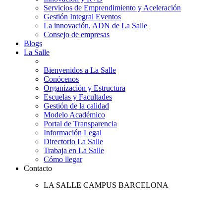
Servicios de Emprendimiento y Aceleración
Gestión Integral Eventos
La innovación, ADN de La Salle
Consejo de empresas
Blogs
La Salle
Bienvenidos a La Salle
Conócenos
Organización y Estructura
Escuelas y Facultades
Gestión de la calidad
Modelo Académico
Portal de Transparencia
Información Legal
Directorio La Salle
Trabaja en La Salle
Cómo llegar
Contacto
LA SALLE CAMPUS BARCELONA