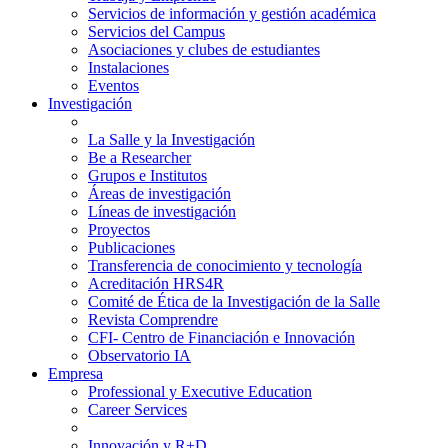
Servicios de información y gestión académica
Servicios del Campus
Asociaciones y clubes de estudiantes
Instalaciones
Eventos
Investigación
La Salle y la Investigación
Be a Researcher
Grupos e Institutos
Áreas de investigación
Líneas de investigación
Proyectos
Publicaciones
Transferencia de conocimiento y tecnología
Acreditación HRS4R
Comité de Ética de la Investigación de la Salle
Revista Comprendre
CFI- Centro de Financiación e Innovación
Observatorio IA
Empresa
Professional y Executive Education
Career Services
Innovación y R+D