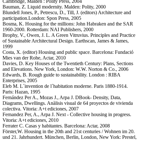
Cambridge, Malden : Polity Press, 2004
Bauman, Z. Liquid modernity. Malden: Polity, 2000
Blundell Jones, P., Petrescu, D., Till, J. (editors) Architecture and
participation.London: Spon Press, 2005
Bosma, K. Housing for the millions: John Habraken and the SAR
1960-2000. Rotterdam: NAI Publishers, 2000
Brophy, V., Owen, J. L. A Green Vitruvius. Principles and Practice
of Sustainable Architectural Design. Earthscan, James & James,
1999
Costa, X. (editor) Housing and public space. Barcelona: Fundació
Mies van der Rohe, Actar, 2010
Davies, D. Key Houses of the Twentieth Century: Plans, Sections
and Elevations. New York, London: W.W. Norton & Co., 2006
Edwards, B. Rough guide to sustainability. London : RIBA
Enterprises, 2005
Eleb M. L´invention de l´habitation moderne. Paris 1880-1914.
Paris: Hazan, 1995
Fernández Per A., Mozas J., Arpa J. DBook- Density, Data,
Diagrams, Dwellings. Anàlisis visual de 64 proyectos de vivienda
colectiva. Vitoria: A+t ediciones, 2007
Fernandez Per, A., Arpa J. Next - Collective housing in progress.
Vitoria: A+t ediciones, 2010
Ferrater C. Casas y habitantes. Barcelona: Actar, 2008
Förster,W. Housing in the 20th and 21st centuries / Wohnen im 20.
und 21. Jahrhundert. München, Berlin, London, New York: Prestel,