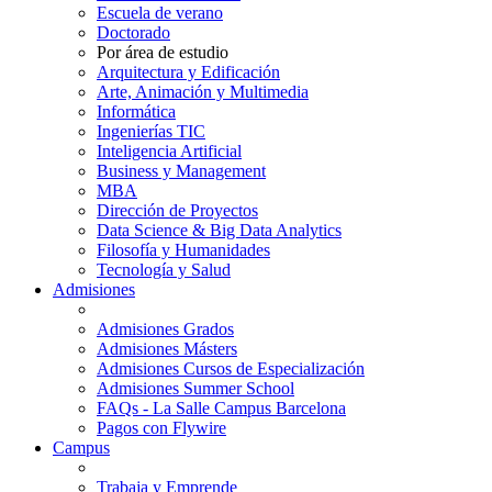
Escuela de verano
Doctorado
Por área de estudio
Arquitectura y Edificación
Arte, Animación y Multimedia
Informática
Ingenierías TIC
Inteligencia Artificial
Business y Management
MBA
Dirección de Proyectos
Data Science & Big Data Analytics
Filosofía y Humanidades
Tecnología y Salud
Admisiones
Admisiones Grados
Admisiones Másters
Admisiones Cursos de Especialización
Admisiones Summer School
FAQs - La Salle Campus Barcelona
Pagos con Flywire
Campus
Trabaja y Emprende