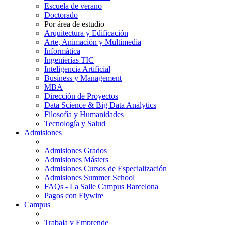
Escuela de verano
Doctorado
Por área de estudio
Arquitectura y Edificación
Arte, Animación y Multimedia
Informática
Ingenierías TIC
Inteligencia Artificial
Business y Management
MBA
Dirección de Proyectos
Data Science & Big Data Analytics
Filosofía y Humanidades
Tecnología y Salud
Admisiones
Admisiones Grados
Admisiones Másters
Admisiones Cursos de Especialización
Admisiones Summer School
FAQs - La Salle Campus Barcelona
Pagos con Flywire
Campus
Trabaja y Emprende