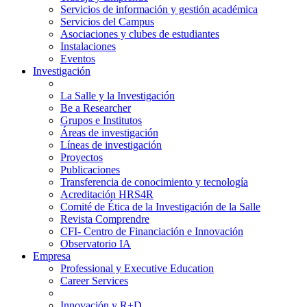
Servicios de información y gestión académica
Servicios del Campus
Asociaciones y clubes de estudiantes
Instalaciones
Eventos
Investigación
La Salle y la Investigación
Be a Researcher
Grupos e Institutos
Áreas de investigación
Líneas de investigación
Proyectos
Publicaciones
Transferencia de conocimiento y tecnología
Acreditación HRS4R
Comité de Ética de la Investigación de la Salle
Revista Comprendre
CFI- Centro de Financiación e Innovación
Observatorio IA
Empresa
Professional y Executive Education
Career Services
Innovación y R+D