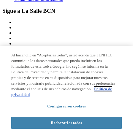
Sigue a La Salle BCN
Al hacer clic en “Aceptarlas todas”, usted acepta que FUNITEC
comunique los datos personales que pueda incluir en los
Miembro de
formularios de esta web a Google, Inc según se informa en la
Política de Privacidad y permite la instalación de cookies
propias y de terceros en su dispositivo para mejorar nuestros
servicios y mostrarle publicidad relacionada con sus preferencias
Acreditaciones
mediante el análisis de sus hábitos de navegación.
Política de
privacidad
Configuración cookies
© 2026 La Salle Campus Barcelona - URL |
Aviso legal
|
Política de
privacidad
|
Política de cookies
Rechazarlas todas
Formulario de búsqueda