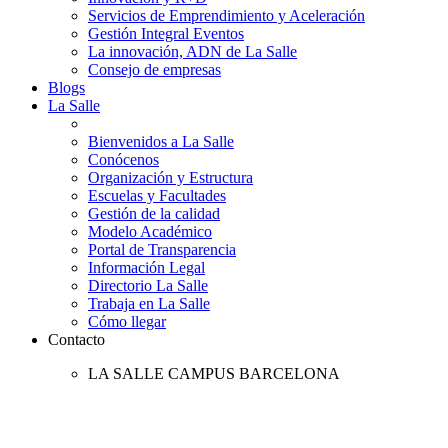
Servicios de Emprendimiento y Aceleración
Gestión Integral Eventos
La innovación, ADN de La Salle
Consejo de empresas
Blogs
La Salle
Bienvenidos a La Salle
Conócenos
Organización y Estructura
Escuelas y Facultades
Gestión de la calidad
Modelo Académico
Portal de Transparencia
Información Legal
Directorio La Salle
Trabaja en La Salle
Cómo llegar
Contacto
LA SALLE CAMPUS BARCELONA