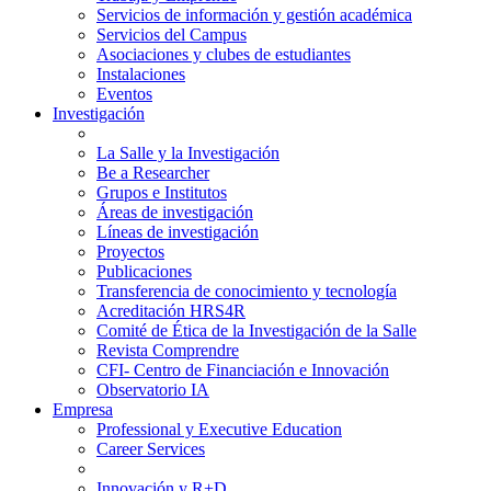
Servicios de información y gestión académica
Servicios del Campus
Asociaciones y clubes de estudiantes
Instalaciones
Eventos
Investigación
La Salle y la Investigación
Be a Researcher
Grupos e Institutos
Áreas de investigación
Líneas de investigación
Proyectos
Publicaciones
Transferencia de conocimiento y tecnología
Acreditación HRS4R
Comité de Ética de la Investigación de la Salle
Revista Comprendre
CFI- Centro de Financiación e Innovación
Observatorio IA
Empresa
Professional y Executive Education
Career Services
Innovación y R+D