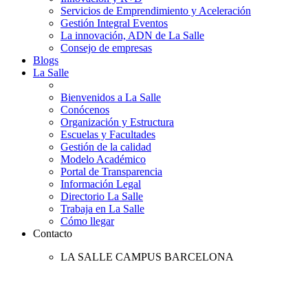
Servicios de Emprendimiento y Aceleración
Gestión Integral Eventos
La innovación, ADN de La Salle
Consejo de empresas
Blogs
La Salle
Bienvenidos a La Salle
Conócenos
Organización y Estructura
Escuelas y Facultades
Gestión de la calidad
Modelo Académico
Portal de Transparencia
Información Legal
Directorio La Salle
Trabaja en La Salle
Cómo llegar
Contacto
LA SALLE CAMPUS BARCELONA