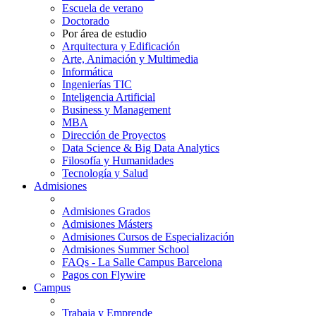
Escuela de verano
Doctorado
Por área de estudio
Arquitectura y Edificación
Arte, Animación y Multimedia
Informática
Ingenierías TIC
Inteligencia Artificial
Business y Management
MBA
Dirección de Proyectos
Data Science & Big Data Analytics
Filosofía y Humanidades
Tecnología y Salud
Admisiones
Admisiones Grados
Admisiones Másters
Admisiones Cursos de Especialización
Admisiones Summer School
FAQs - La Salle Campus Barcelona
Pagos con Flywire
Campus
Trabaja y Emprende