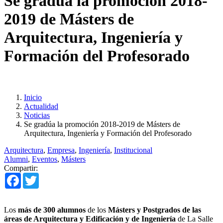
Se gradúa la promoción 2018-
2019 de Másters de
Arquitectura, Ingeniería y
Formación del Profesorado
Inicio
Actualidad
Noticias
Se gradúa la promoción 2018-2019 de Másters de
Arquitectura, Ingeniería y Formación del Profesorado
Arquitectura
,
Empresa
,
Ingeniería
,
Institucional
Alumni
,
Eventos
,
Másters
Compartir:
Facebook
Twitter
Los
más de 300 alumnos
de los
Másters y Postgrados de las
áreas de Arquitectura y Edificación y de Ingeniería
de La Salle