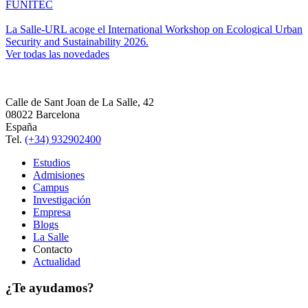
FUNITEC
La Salle-URL acoge el International Workshop on Ecological Urban
Security and Sustainability 2026.
Ver todas las novedades
Calle de Sant Joan de La Salle, 42
08022 Barcelona
España
Tel.
(+34) 932902400
Estudios
Admisiones
Campus
Investigación
Empresa
Blogs
La Salle
Contacto
Actualidad
¿Te ayudamos?