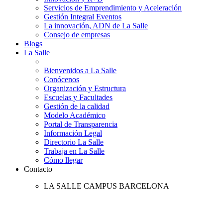
Servicios de Emprendimiento y Aceleración
Gestión Integral Eventos
La innovación, ADN de La Salle
Consejo de empresas
Blogs
La Salle
Bienvenidos a La Salle
Conócenos
Organización y Estructura
Escuelas y Facultades
Gestión de la calidad
Modelo Académico
Portal de Transparencia
Información Legal
Directorio La Salle
Trabaja en La Salle
Cómo llegar
Contacto
LA SALLE CAMPUS BARCELONA