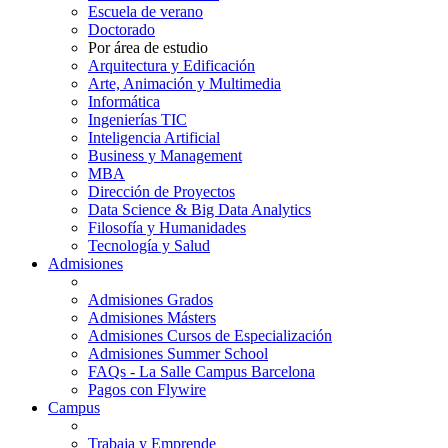
Escuela de verano
Doctorado
Por área de estudio
Arquitectura y Edificación
Arte, Animación y Multimedia
Informática
Ingenierías TIC
Inteligencia Artificial
Business y Management
MBA
Dirección de Proyectos
Data Science & Big Data Analytics
Filosofía y Humanidades
Tecnología y Salud
Admisiones
Admisiones Grados
Admisiones Másters
Admisiones Cursos de Especialización
Admisiones Summer School
FAQs - La Salle Campus Barcelona
Pagos con Flywire
Campus
Trabaja y Emprende