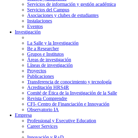
Servicios de información y gestión académica
Servicios del Campus
Asociaciones y clubes de estudiantes
Instalaciones
Eventos
Investigación
La Salle y la Investigación
Be a Researcher
Grupos e Institutos
Áreas de investigación
Líneas de investigación
Proyectos
Publicaciones
Transferencia de conocimiento y tecnología
Acreditación HRS4R
Comité de Ética de la Investigación de la Salle
Revista Comprendre
CFI- Centro de Financiación e Innovación
Observatorio IA
Empresa
Professional y Executive Education
Career Services
Innovación y R+D