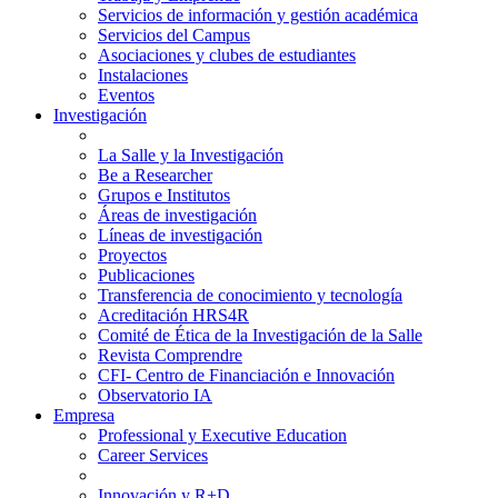
Servicios de información y gestión académica
Servicios del Campus
Asociaciones y clubes de estudiantes
Instalaciones
Eventos
Investigación
La Salle y la Investigación
Be a Researcher
Grupos e Institutos
Áreas de investigación
Líneas de investigación
Proyectos
Publicaciones
Transferencia de conocimiento y tecnología
Acreditación HRS4R
Comité de Ética de la Investigación de la Salle
Revista Comprendre
CFI- Centro de Financiación e Innovación
Observatorio IA
Empresa
Professional y Executive Education
Career Services
Innovación y R+D