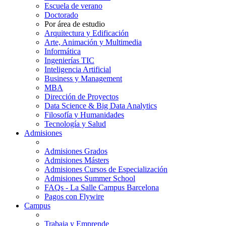
Escuela de verano
Doctorado
Por área de estudio
Arquitectura y Edificación
Arte, Animación y Multimedia
Informática
Ingenierías TIC
Inteligencia Artificial
Business y Management
MBA
Dirección de Proyectos
Data Science & Big Data Analytics
Filosofía y Humanidades
Tecnología y Salud
Admisiones
Admisiones Grados
Admisiones Másters
Admisiones Cursos de Especialización
Admisiones Summer School
FAQs - La Salle Campus Barcelona
Pagos con Flywire
Campus
Trabaja y Emprende