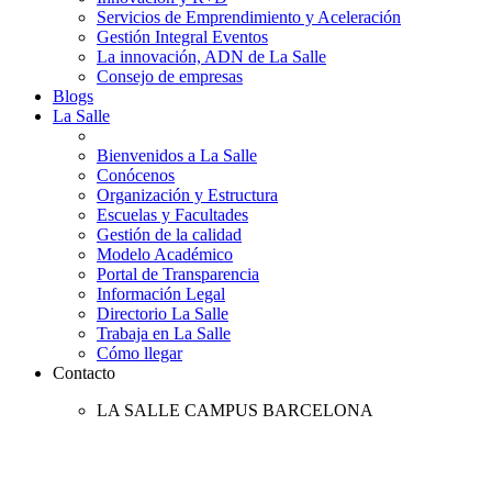
Servicios de Emprendimiento y Aceleración
Gestión Integral Eventos
La innovación, ADN de La Salle
Consejo de empresas
Blogs
La Salle
Bienvenidos a La Salle
Conócenos
Organización y Estructura
Escuelas y Facultades
Gestión de la calidad
Modelo Académico
Portal de Transparencia
Información Legal
Directorio La Salle
Trabaja en La Salle
Cómo llegar
Contacto
LA SALLE CAMPUS BARCELONA