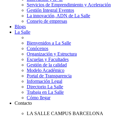
Servicios de Emprendimiento y Aceleración
Gestión Integral Eventos
La innovación, ADN de La Salle
Consejo de empresas
Blogs
La Salle
Bienvenidos a La Salle
Conócenos
Organización y Estructura
Escuelas y Facultades
Gestión de la calidad
Modelo Académico
Portal de Transparencia
Información Legal
Directorio La Salle
Trabaja en La Salle
Cómo llegar
Contacto
LA SALLE CAMPUS BARCELONA