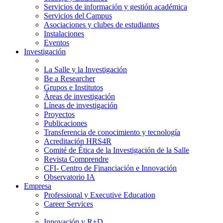
Servicios de información y gestión académica
Servicios del Campus
Asociaciones y clubes de estudiantes
Instalaciones
Eventos
Investigación
La Salle y la Investigación
Be a Researcher
Grupos e Institutos
Áreas de investigación
Líneas de investigación
Proyectos
Publicaciones
Transferencia de conocimiento y tecnología
Acreditación HRS4R
Comité de Ética de la Investigación de la Salle
Revista Comprendre
CFI- Centro de Financiación e Innovación
Observatorio IA
Empresa
Professional y Executive Education
Career Services
Innovación y R+D