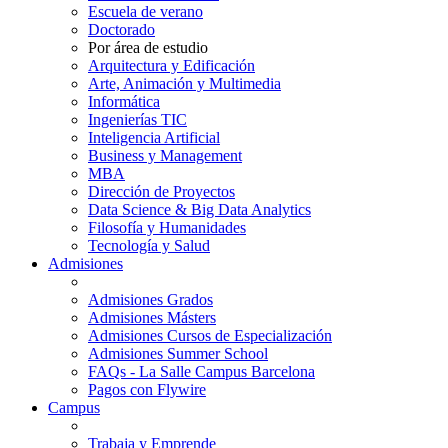
Escuela de verano
Doctorado
Por área de estudio
Arquitectura y Edificación
Arte, Animación y Multimedia
Informática
Ingenierías TIC
Inteligencia Artificial
Business y Management
MBA
Dirección de Proyectos
Data Science & Big Data Analytics
Filosofía y Humanidades
Tecnología y Salud
Admisiones
Admisiones Grados
Admisiones Másters
Admisiones Cursos de Especialización
Admisiones Summer School
FAQs - La Salle Campus Barcelona
Pagos con Flywire
Campus
Trabaja y Emprende