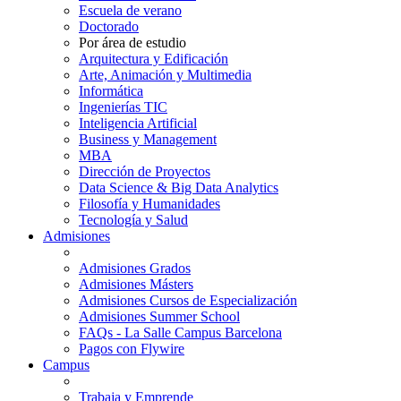
Escuela de verano
Doctorado
Por área de estudio
Arquitectura y Edificación
Arte, Animación y Multimedia
Informática
Ingenierías TIC
Inteligencia Artificial
Business y Management
MBA
Dirección de Proyectos
Data Science & Big Data Analytics
Filosofía y Humanidades
Tecnología y Salud
Admisiones
Admisiones Grados
Admisiones Másters
Admisiones Cursos de Especialización
Admisiones Summer School
FAQs - La Salle Campus Barcelona
Pagos con Flywire
Campus
Trabaja y Emprende