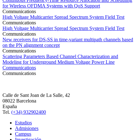
Continuous Frequency-Time Resource Allocation and Scheduling
for Wireless OFDMA Systems with QoS Support
Communications
High Voltage Multicarrier Spread Spectrum System Field Test
Communications
High Voltage Multicarrier Spread Spectrum System Field Test
Communications
New receivers for DS-SS in time-variant multipath channels based
on the PN alignment concept
Communications
Scattering Parameters Based Channel Characterization and
Modeling for Underground Medium Voltage Power Line
Communications
Communications
Calle de Sant Joan de La Salle, 42
08022 Barcelona
España
Tel.
(+34) 932902400
Estudios
Admisiones
Campus
Investigación