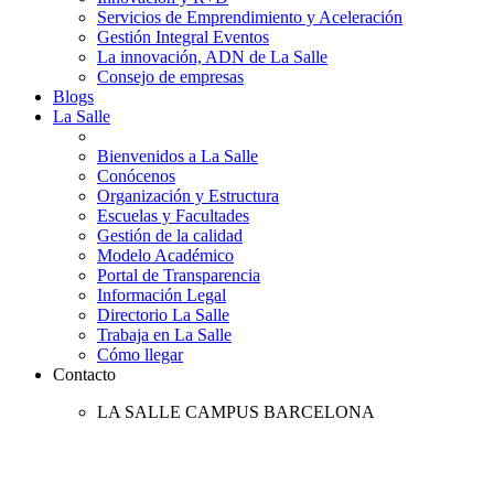
Servicios de Emprendimiento y Aceleración
Gestión Integral Eventos
La innovación, ADN de La Salle
Consejo de empresas
Blogs
La Salle
Bienvenidos a La Salle
Conócenos
Organización y Estructura
Escuelas y Facultades
Gestión de la calidad
Modelo Académico
Portal de Transparencia
Información Legal
Directorio La Salle
Trabaja en La Salle
Cómo llegar
Contacto
LA SALLE CAMPUS BARCELONA