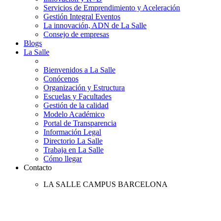
Servicios de Emprendimiento y Aceleración
Gestión Integral Eventos
La innovación, ADN de La Salle
Consejo de empresas
Blogs
La Salle
Bienvenidos a La Salle
Conócenos
Organización y Estructura
Escuelas y Facultades
Gestión de la calidad
Modelo Académico
Portal de Transparencia
Información Legal
Directorio La Salle
Trabaja en La Salle
Cómo llegar
Contacto
LA SALLE CAMPUS BARCELONA