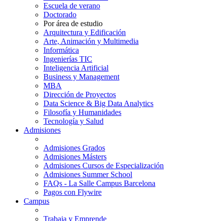
Escuela de verano
Doctorado
Por área de estudio
Arquitectura y Edificación
Arte, Animación y Multimedia
Informática
Ingenierías TIC
Inteligencia Artificial
Business y Management
MBA
Dirección de Proyectos
Data Science & Big Data Analytics
Filosofía y Humanidades
Tecnología y Salud
Admisiones
Admisiones Grados
Admisiones Másters
Admisiones Cursos de Especialización
Admisiones Summer School
FAQs - La Salle Campus Barcelona
Pagos con Flywire
Campus
Trabaja y Emprende