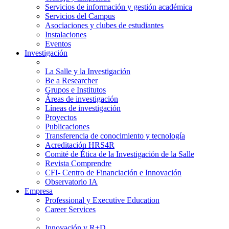
Servicios de información y gestión académica
Servicios del Campus
Asociaciones y clubes de estudiantes
Instalaciones
Eventos
Investigación
La Salle y la Investigación
Be a Researcher
Grupos e Institutos
Áreas de investigación
Líneas de investigación
Proyectos
Publicaciones
Transferencia de conocimiento y tecnología
Acreditación HRS4R
Comité de Ética de la Investigación de la Salle
Revista Comprendre
CFI- Centro de Financiación e Innovación
Observatorio IA
Empresa
Professional y Executive Education
Career Services
Innovación y R+D