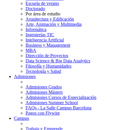
Escuela de verano
Doctorado
Por área de estudio
Arquitectura y Edificación
Arte, Animación y Multimedia
Informática
Ingenierías TIC
Inteligencia Artificial
Business y Management
MBA
Dirección de Proyectos
Data Science & Big Data Analytics
Filosofía y Humanidades
Tecnología y Salud
Admisiones
Admisiones Grados
Admisiones Másters
Admisiones Cursos de Especialización
Admisiones Summer School
FAQs - La Salle Campus Barcelona
Pagos con Flywire
Campus
Trabaja y Emprende