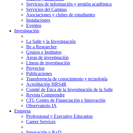
Servicios de información y gestión académica
Servicios del Campus
Asociaciones y clubes de estudiantes
Instalaciones
Eventos
Investigación
La Salle y la Investigación
Be a Researcher
Grupos e Institutos
Áreas de investigación
Líneas de investigación
Proyectos
Publicaciones
Transferencia de conocimiento y tecnología
Acreditación HRS4R
Comité de Ética de la Investigación de la Salle
Revista Comprendre
CFI- Centro de Financiación e Innovación
Observatorio IA
Empresa
Professional y Executive Education
Career Services
Innovación y R+D