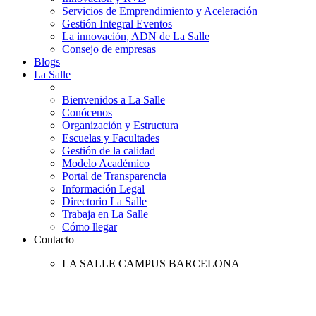
Servicios de Emprendimiento y Aceleración
Gestión Integral Eventos
La innovación, ADN de La Salle
Consejo de empresas
Blogs
La Salle
Bienvenidos a La Salle
Conócenos
Organización y Estructura
Escuelas y Facultades
Gestión de la calidad
Modelo Académico
Portal de Transparencia
Información Legal
Directorio La Salle
Trabaja en La Salle
Cómo llegar
Contacto
LA SALLE CAMPUS BARCELONA