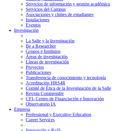
Servicios de información y gestión académica
Servicios del Campus
Asociaciones y clubes de estudiantes
Instalaciones
Eventos
Investigación
La Salle y la Investigación
Be a Researcher
Grupos e Institutos
Áreas de investigación
Líneas de investigación
Proyectos
Publicaciones
Transferencia de conocimiento y tecnología
Acreditación HRS4R
Comité de Ética de la Investigación de la Salle
Revista Comprendre
CFI- Centro de Financiación e Innovación
Observatorio IA
Empresa
Professional y Executive Education
Career Services
Innovación y R+D