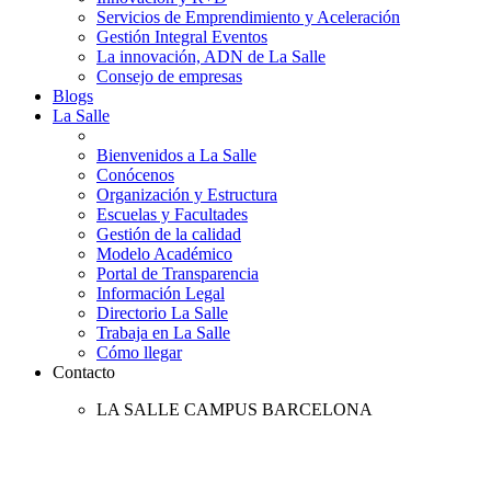
Servicios de Emprendimiento y Aceleración
Gestión Integral Eventos
La innovación, ADN de La Salle
Consejo de empresas
Blogs
La Salle
Bienvenidos a La Salle
Conócenos
Organización y Estructura
Escuelas y Facultades
Gestión de la calidad
Modelo Académico
Portal de Transparencia
Información Legal
Directorio La Salle
Trabaja en La Salle
Cómo llegar
Contacto
LA SALLE CAMPUS BARCELONA