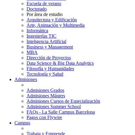
Escuela de verano
Doctorado
Por área de estudio
Arquitectura y Edificación
Arte, Animación y Multimedia
Informática
Ingenierías TIC
Inteligencia Artificial
Business y Management
MBA
Dirección de Proyectos
Data Science & Big Data Analytics
Filosofía y Humanidades
Tecnología y Salud
Admisiones
Admisiones Grados
Admisiones Másters
Admisiones Cursos de Especialización
Admisiones Summer School
FAQs - La Salle Campus Barcelona
Pagos con Flywire
Campus
Trabaja y Emprende