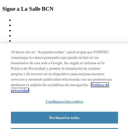
Sigue a La Salle BCN
Al hacer clic en “Aceptarlas todas”, usted acepta que FUNITEC
comunique los datos personales que pueda incluir en los
Miembro de
formularios de esta web a Google, Inc según se informa en la
Política de Privacidad y permite la instalación de cookies
propias y de terceros en su dispositivo para mejorar nuestros
servicios y mostrarle publicidad relacionada con sus preferencias
Acreditaciones
mediante el análisis de sus hábitos de navegación.
Política de
privacidad
© 2026 La Salle Campus Barcelona - URL |
Aviso legal
|
Política de
Configuración cookies
privacidad
|
Política de cookies
Formulario de búsqueda
Rechazarlas todas