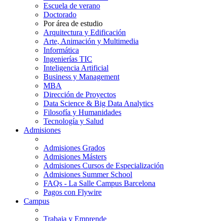
Escuela de verano
Doctorado
Por área de estudio
Arquitectura y Edificación
Arte, Animación y Multimedia
Informática
Ingenierías TIC
Inteligencia Artificial
Business y Management
MBA
Dirección de Proyectos
Data Science & Big Data Analytics
Filosofía y Humanidades
Tecnología y Salud
Admisiones
Admisiones Grados
Admisiones Másters
Admisiones Cursos de Especialización
Admisiones Summer School
FAQs - La Salle Campus Barcelona
Pagos con Flywire
Campus
Trabaja y Emprende