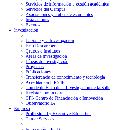
Servicios de información y gestión académica
Servicios del Campus
Asociaciones y clubes de estudiantes
Instalaciones
Eventos
Investigación
La Salle y la Investigación
Be a Researcher
Grupos e Institutos
Áreas de investigación
Líneas de investigación
Proyectos
Publicaciones
Transferencia de conocimiento y tecnología
Acreditación HRS4R
Comité de Ética de la Investigación de la Salle
Revista Comprendre
CFI- Centro de Financiación e Innovación
Observatorio IA
Empresa
Professional y Executive Education
Career Services
Innovación y R+D