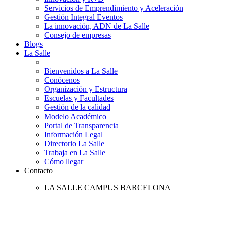
Servicios de Emprendimiento y Aceleración
Gestión Integral Eventos
La innovación, ADN de La Salle
Consejo de empresas
Blogs
La Salle
Bienvenidos a La Salle
Conócenos
Organización y Estructura
Escuelas y Facultades
Gestión de la calidad
Modelo Académico
Portal de Transparencia
Información Legal
Directorio La Salle
Trabaja en La Salle
Cómo llegar
Contacto
LA SALLE CAMPUS BARCELONA