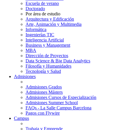
Escuela de verano
Doctorado
Por área de estudio
Arquitectura y Edificación
Arte, Animación y Multimedia
Informática
Ingenierías TIC
Inteligencia Artificial
Business y Management
MBA
Dirección de Proyectos
Data Science & Big Data Analytics
Filosofía y Humanidades
Tecnología y Salud
Admisiones
Admisiones Grados
Admisiones Másters
Admisiones Cursos de Especialización
Admisiones Summer School
FAQs - La Salle Campus Barcelona
Pagos con Flywire
Campus
Trabaja y Emprende