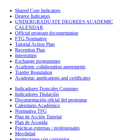
Shared Core Indicators
Degree Indicators
UNDERGRADUATE DEGREES ACADEMIC
CALENDAR
Official program documentation
FTG Normative
Tutorial Action Plan
Reception Plan
Internships
Exchange programmes
Academic collaboration agreements
Tranfer Regulation
Academic applications and certificates
Indicadores Troncales Comunes
Indicadores Titulación
Documentación oficial del programa
Calendario Académico
Normativa TFG
Plan de Acción Tutorial
Plan de Acogida
Prácticas externas / profesionales
Movilidad
Instituciones con convenios