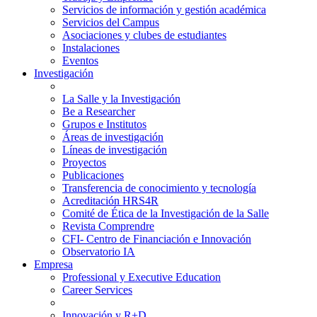
Servicios de información y gestión académica
Servicios del Campus
Asociaciones y clubes de estudiantes
Instalaciones
Eventos
Investigación
La Salle y la Investigación
Be a Researcher
Grupos e Institutos
Áreas de investigación
Líneas de investigación
Proyectos
Publicaciones
Transferencia de conocimiento y tecnología
Acreditación HRS4R
Comité de Ética de la Investigación de la Salle
Revista Comprendre
CFI- Centro de Financiación e Innovación
Observatorio IA
Empresa
Professional y Executive Education
Career Services
Innovación y R+D