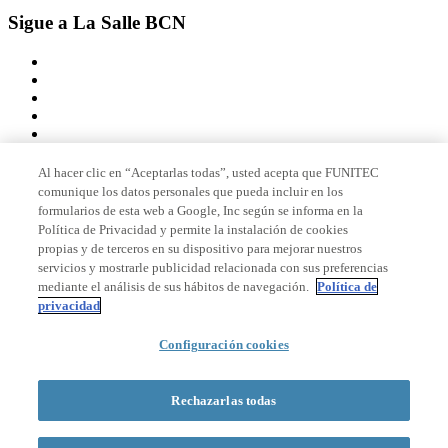
Sigue a La Salle BCN
Al hacer clic en “Aceptarlas todas”, usted acepta que FUNITEC
comunique los datos personales que pueda incluir en los
Miembro de
formularios de esta web a Google, Inc según se informa en la
Política de Privacidad y permite la instalación de cookies
propias y de terceros en su dispositivo para mejorar nuestros
servicios y mostrarle publicidad relacionada con sus preferencias
Acreditaciones
mediante el análisis de sus hábitos de navegación.
Política de
privacidad
© 2026 La Salle Campus Barcelona - URL |
Aviso legal
|
Política de
Configuración cookies
privacidad
|
Política de cookies
Formulario de búsqueda
Rechazarlas todas