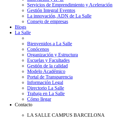
Servicios de Emprendimiento y Aceleración
Gestión Integral Eventos
La innovación, ADN de La Salle
Consejo de empresas
Blogs
La Salle
Bienvenidos a La Salle
Conócenos
Organización y Estructura
Escuelas y Facultades
Gestión de la calidad
Modelo Académico
Portal de Transparencia
Información Legal
Directorio La Salle
Trabaja en La Salle
Cómo llegar
Contacto
LA SALLE CAMPUS BARCELONA