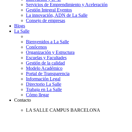
Servicios de Emprendimiento y Aceleración
Gestión Integral Eventos
La innovación, ADN de La Salle
Consejo de empresas
Blogs
La Salle
Bienvenidos a La Salle
Conócenos
Organización y Estructura
Escuelas y Facultades
Gestión de la calidad
Modelo Académico
Portal de Transparencia
Información Legal
Directorio La Salle
Trabaja en La Salle
Cómo llegar
Contacto
LA SALLE CAMPUS BARCELONA