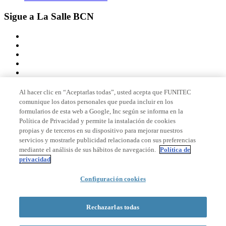
Sigue a La Salle BCN
Al hacer clic en “Aceptarlas todas”, usted acepta que FUNITEC
comunique los datos personales que pueda incluir en los
Miembro de
formularios de esta web a Google, Inc según se informa en la
Política de Privacidad y permite la instalación de cookies
propias y de terceros en su dispositivo para mejorar nuestros
servicios y mostrarle publicidad relacionada con sus preferencias
Acreditaciones
mediante el análisis de sus hábitos de navegación.
Política de
privacidad
Configuración cookies
© 2026 La Salle Campus Barcelona - URL |
Aviso legal
|
Política de
privacidad
|
Política de cookies
Rechazarlas todas
Formulario de búsqueda