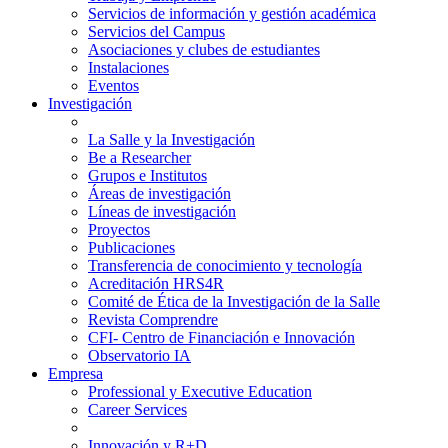
Servicios de información y gestión académica
Servicios del Campus
Asociaciones y clubes de estudiantes
Instalaciones
Eventos
Investigación
La Salle y la Investigación
Be a Researcher
Grupos e Institutos
Áreas de investigación
Líneas de investigación
Proyectos
Publicaciones
Transferencia de conocimiento y tecnología
Acreditación HRS4R
Comité de Ética de la Investigación de la Salle
Revista Comprendre
CFI- Centro de Financiación e Innovación
Observatorio IA
Empresa
Professional y Executive Education
Career Services
Innovación y R+D