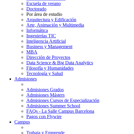
Escuela de verano
Doctorado
Por área de estudio
Arquitectura y Edificación
Arte, Animación y Multimedia
Informática
Ingenierías TIC
Inteligencia Artificial
Business y Management
MBA
Dirección de Proyectos
Data Science & Big Data Analytics
Filosofía y Humanidades
Tecnología y Salud
Admisiones
Admisiones Grados
Admisiones Másters
Admisiones Cursos de Especialización
Admisiones Summer School
FAQs - La Salle Campus Barcelona
Pagos con Flywire
Campus
Trabaja y Emprende