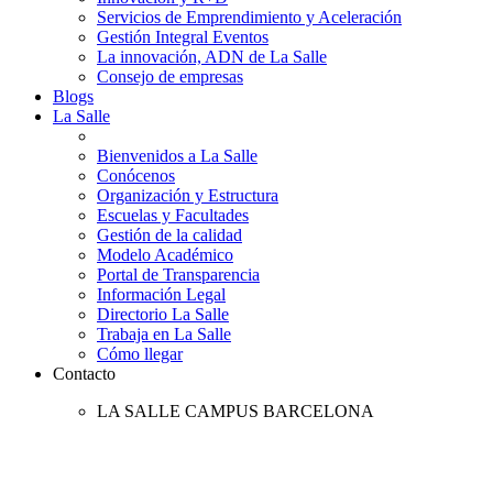
Servicios de Emprendimiento y Aceleración
Gestión Integral Eventos
La innovación, ADN de La Salle
Consejo de empresas
Blogs
La Salle
Bienvenidos a La Salle
Conócenos
Organización y Estructura
Escuelas y Facultades
Gestión de la calidad
Modelo Académico
Portal de Transparencia
Información Legal
Directorio La Salle
Trabaja en La Salle
Cómo llegar
Contacto
LA SALLE CAMPUS BARCELONA