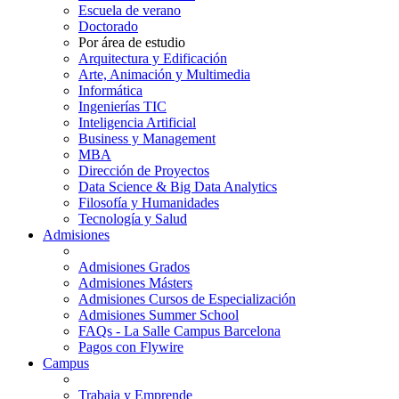
Escuela de verano
Doctorado
Por área de estudio
Arquitectura y Edificación
Arte, Animación y Multimedia
Informática
Ingenierías TIC
Inteligencia Artificial
Business y Management
MBA
Dirección de Proyectos
Data Science & Big Data Analytics
Filosofía y Humanidades
Tecnología y Salud
Admisiones
Admisiones Grados
Admisiones Másters
Admisiones Cursos de Especialización
Admisiones Summer School
FAQs - La Salle Campus Barcelona
Pagos con Flywire
Campus
Trabaja y Emprende