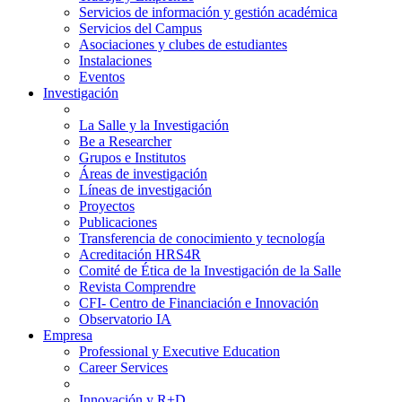
Servicios de información y gestión académica
Servicios del Campus
Asociaciones y clubes de estudiantes
Instalaciones
Eventos
Investigación
La Salle y la Investigación
Be a Researcher
Grupos e Institutos
Áreas de investigación
Líneas de investigación
Proyectos
Publicaciones
Transferencia de conocimiento y tecnología
Acreditación HRS4R
Comité de Ética de la Investigación de la Salle
Revista Comprendre
CFI- Centro de Financiación e Innovación
Observatorio IA
Empresa
Professional y Executive Education
Career Services
Innovación y R+D