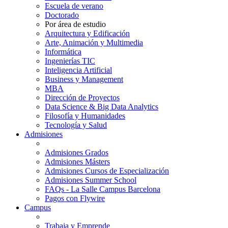
Escuela de verano
Doctorado
Por área de estudio
Arquitectura y Edificación
Arte, Animación y Multimedia
Informática
Ingenierías TIC
Inteligencia Artificial
Business y Management
MBA
Dirección de Proyectos
Data Science & Big Data Analytics
Filosofía y Humanidades
Tecnología y Salud
Admisiones
Admisiones Grados
Admisiones Másters
Admisiones Cursos de Especialización
Admisiones Summer School
FAQs - La Salle Campus Barcelona
Pagos con Flywire
Campus
Trabaja y Emprende