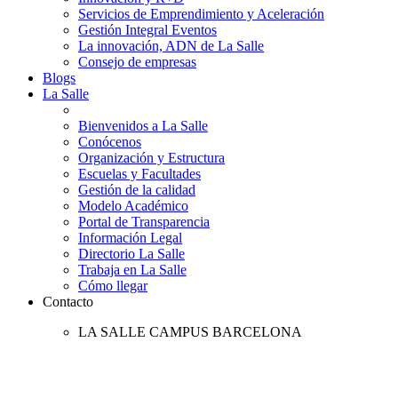
Servicios de Emprendimiento y Aceleración
Gestión Integral Eventos
La innovación, ADN de La Salle
Consejo de empresas
Blogs
La Salle
Bienvenidos a La Salle
Conócenos
Organización y Estructura
Escuelas y Facultades
Gestión de la calidad
Modelo Académico
Portal de Transparencia
Información Legal
Directorio La Salle
Trabaja en La Salle
Cómo llegar
Contacto
LA SALLE CAMPUS BARCELONA