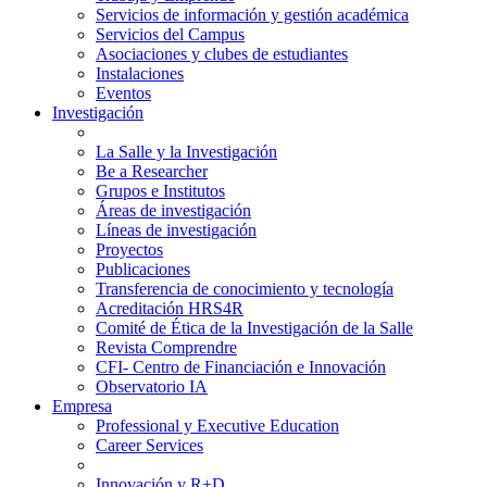
Servicios de información y gestión académica
Servicios del Campus
Asociaciones y clubes de estudiantes
Instalaciones
Eventos
Investigación
La Salle y la Investigación
Be a Researcher
Grupos e Institutos
Áreas de investigación
Líneas de investigación
Proyectos
Publicaciones
Transferencia de conocimiento y tecnología
Acreditación HRS4R
Comité de Ética de la Investigación de la Salle
Revista Comprendre
CFI- Centro de Financiación e Innovación
Observatorio IA
Empresa
Professional y Executive Education
Career Services
Innovación y R+D