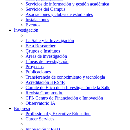
Servicios de información y gestión académica
Servicios del Campus
Asociaciones y clubes de estudiantes
Instalaciones
Eventos
Investigación
La Salle y la Investigación
Be a Researcher
Grupos e Institutos
Áreas de investigación
Líneas de investigación
Proyectos
Publicaciones
Transferencia de conocimiento y tecnología
Acreditación HRS4R
Comité de Ética de la Investigación de la Salle
Revista Comprendre
CFI- Centro de Financiación e Innovación
Observatorio IA
Empresa
Professional y Executive Education
Career Services
Innovación y R+D