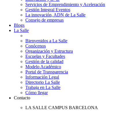
Servicios de Emprendimiento y Aceleración
Gestión Integral Eventos
La innovación, ADN de La Salle
Consejo de empresas
Blogs
La Salle
Bienvenidos a La Salle
Conócenos
Organización y Estructura
Escuelas y Facultades
Gestión de la calidad
Modelo Académico
Portal de Transparencia
Información Legal
Directorio La Salle
Trabaja en La Salle
Cómo llegar
Contacto
LA SALLE CAMPUS BARCELONA