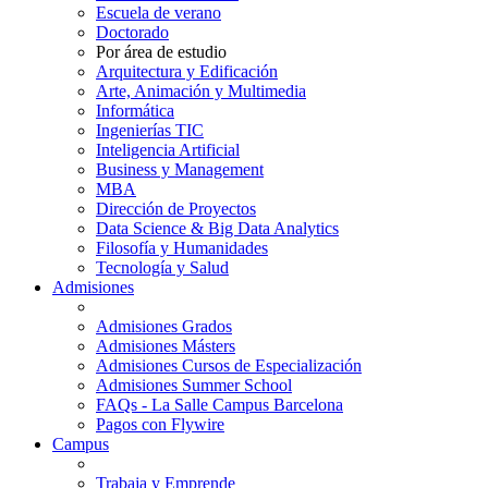
Escuela de verano
Doctorado
Por área de estudio
Arquitectura y Edificación
Arte, Animación y Multimedia
Informática
Ingenierías TIC
Inteligencia Artificial
Business y Management
MBA
Dirección de Proyectos
Data Science & Big Data Analytics
Filosofía y Humanidades
Tecnología y Salud
Admisiones
Admisiones Grados
Admisiones Másters
Admisiones Cursos de Especialización
Admisiones Summer School
FAQs - La Salle Campus Barcelona
Pagos con Flywire
Campus
Trabaja y Emprende