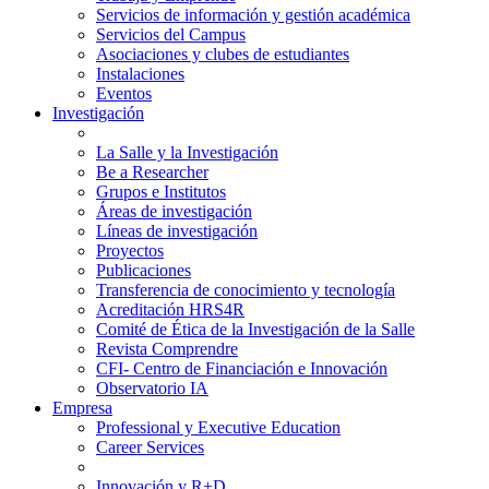
Servicios de información y gestión académica
Servicios del Campus
Asociaciones y clubes de estudiantes
Instalaciones
Eventos
Investigación
La Salle y la Investigación
Be a Researcher
Grupos e Institutos
Áreas de investigación
Líneas de investigación
Proyectos
Publicaciones
Transferencia de conocimiento y tecnología
Acreditación HRS4R
Comité de Ética de la Investigación de la Salle
Revista Comprendre
CFI- Centro de Financiación e Innovación
Observatorio IA
Empresa
Professional y Executive Education
Career Services
Innovación y R+D