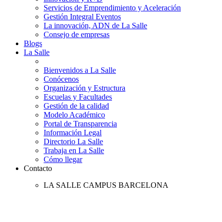
Servicios de Emprendimiento y Aceleración
Gestión Integral Eventos
La innovación, ADN de La Salle
Consejo de empresas
Blogs
La Salle
Bienvenidos a La Salle
Conócenos
Organización y Estructura
Escuelas y Facultades
Gestión de la calidad
Modelo Académico
Portal de Transparencia
Información Legal
Directorio La Salle
Trabaja en La Salle
Cómo llegar
Contacto
LA SALLE CAMPUS BARCELONA