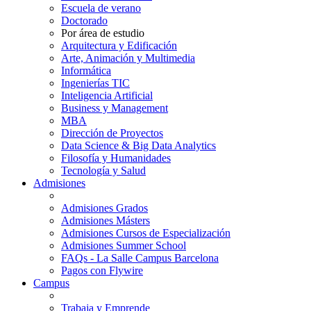
Escuela de verano
Doctorado
Por área de estudio
Arquitectura y Edificación
Arte, Animación y Multimedia
Informática
Ingenierías TIC
Inteligencia Artificial
Business y Management
MBA
Dirección de Proyectos
Data Science & Big Data Analytics
Filosofía y Humanidades
Tecnología y Salud
Admisiones
Admisiones Grados
Admisiones Másters
Admisiones Cursos de Especialización
Admisiones Summer School
FAQs - La Salle Campus Barcelona
Pagos con Flywire
Campus
Trabaja y Emprende