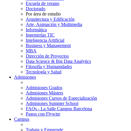
Escuela de verano
Doctorado
Por área de estudio
Arquitectura y Edificación
Arte, Animación y Multimedia
Informática
Ingenierías TIC
Inteligencia Artificial
Business y Management
MBA
Dirección de Proyectos
Data Science & Big Data Analytics
Filosofía y Humanidades
Tecnología y Salud
Admisiones
Admisiones Grados
Admisiones Másters
Admisiones Cursos de Especialización
Admisiones Summer School
FAQs - La Salle Campus Barcelona
Pagos con Flywire
Campus
Trabaja y Emprende