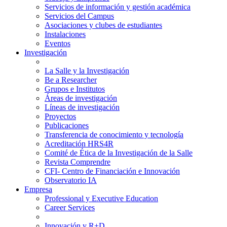
Servicios de información y gestión académica
Servicios del Campus
Asociaciones y clubes de estudiantes
Instalaciones
Eventos
Investigación
La Salle y la Investigación
Be a Researcher
Grupos e Institutos
Áreas de investigación
Líneas de investigación
Proyectos
Publicaciones
Transferencia de conocimiento y tecnología
Acreditación HRS4R
Comité de Ética de la Investigación de la Salle
Revista Comprendre
CFI- Centro de Financiación e Innovación
Observatorio IA
Empresa
Professional y Executive Education
Career Services
Innovación y R+D