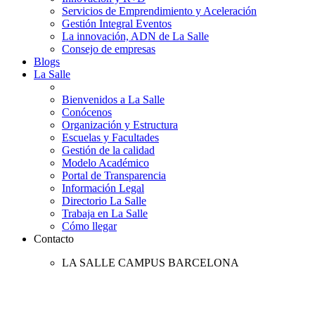
Servicios de Emprendimiento y Aceleración
Gestión Integral Eventos
La innovación, ADN de La Salle
Consejo de empresas
Blogs
La Salle
Bienvenidos a La Salle
Conócenos
Organización y Estructura
Escuelas y Facultades
Gestión de la calidad
Modelo Académico
Portal de Transparencia
Información Legal
Directorio La Salle
Trabaja en La Salle
Cómo llegar
Contacto
LA SALLE CAMPUS BARCELONA