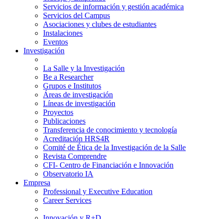
Servicios de información y gestión académica
Servicios del Campus
Asociaciones y clubes de estudiantes
Instalaciones
Eventos
Investigación
La Salle y la Investigación
Be a Researcher
Grupos e Institutos
Áreas de investigación
Líneas de investigación
Proyectos
Publicaciones
Transferencia de conocimiento y tecnología
Acreditación HRS4R
Comité de Ética de la Investigación de la Salle
Revista Comprendre
CFI- Centro de Financiación e Innovación
Observatorio IA
Empresa
Professional y Executive Education
Career Services
Innovación y R+D