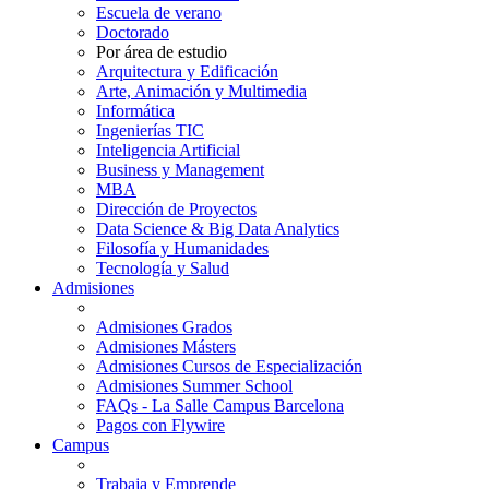
Escuela de verano
Doctorado
Por área de estudio
Arquitectura y Edificación
Arte, Animación y Multimedia
Informática
Ingenierías TIC
Inteligencia Artificial
Business y Management
MBA
Dirección de Proyectos
Data Science & Big Data Analytics
Filosofía y Humanidades
Tecnología y Salud
Admisiones
Admisiones Grados
Admisiones Másters
Admisiones Cursos de Especialización
Admisiones Summer School
FAQs - La Salle Campus Barcelona
Pagos con Flywire
Campus
Trabaja y Emprende