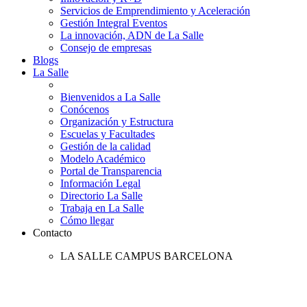
Servicios de Emprendimiento y Aceleración
Gestión Integral Eventos
La innovación, ADN de La Salle
Consejo de empresas
Blogs
La Salle
Bienvenidos a La Salle
Conócenos
Organización y Estructura
Escuelas y Facultades
Gestión de la calidad
Modelo Académico
Portal de Transparencia
Información Legal
Directorio La Salle
Trabaja en La Salle
Cómo llegar
Contacto
LA SALLE CAMPUS BARCELONA