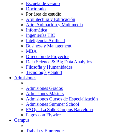
Escuela de verano
Doctorado
Por área de estudio
Arquitectura y Edificación
Arte, Animación y Multimedia
Informática
Ingenierías TIC
Inteligencia Artificial
Business y Management
MBA
Dirección de Proyectos
Data Science & Big Data Analytics
Filosofía y Humanidades
Tecnología y Salud
Admisiones
Admisiones Grados
Admisiones Másters
Admisiones Cursos de Especialización
Admisiones Summer School
FAQs - La Salle Campus Barcelona
Pagos con Flywire
Campus
Trabaja y Emprende