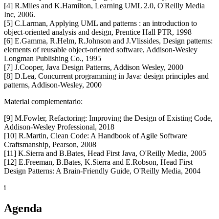
[4] R.Miles and K.Hamilton, Learning UML 2.0, O'Reilly Media
Inc, 2006.
[5] C.Larman, Applying UML and patterns : an introduction to
object-oriented analysis and design, Prentice Hall PTR, 1998
[6] E.Gamma, R.Helm, R.Johnson and J.Vlissides, Design patterns:
elements of reusable object-oriented software, Addison-Wesley
Longman Publishing Co., 1995
[7] J.Cooper, Java Design Patterns, Addison Wesley, 2000
[8] D.Lea, Concurrent programming in Java: design principles and
patterns, Addison-Wesley, 2000
Material complementario:
[9] M.Fowler, Refactoring: Improving the Design of Existing Code,
Addison-Wesley Professional, 2018
[10] R.Martin, Clean Code: A Handbook of Agile Software
Craftsmanship, Pearson, 2008
[11] K.Sierra and B.Bates, Head First Java, O'Reilly Media, 2005
[12] E.Freeman, B.Bates, K.Sierra and E.Robson, Head First
Design Patterns: A Brain-Friendly Guide, O'Reilly Media, 2004
i
Agenda