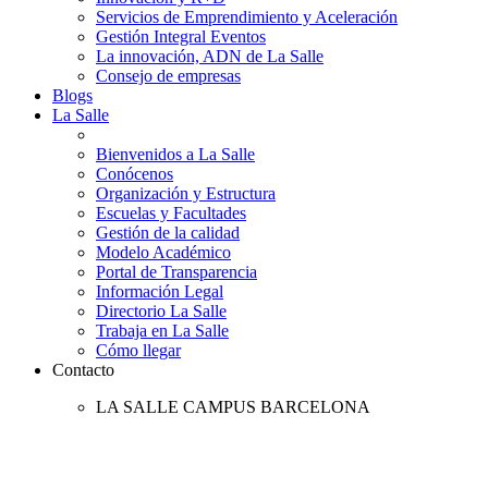
Servicios de Emprendimiento y Aceleración
Gestión Integral Eventos
La innovación, ADN de La Salle
Consejo de empresas
Blogs
La Salle
Bienvenidos a La Salle
Conócenos
Organización y Estructura
Escuelas y Facultades
Gestión de la calidad
Modelo Académico
Portal de Transparencia
Información Legal
Directorio La Salle
Trabaja en La Salle
Cómo llegar
Contacto
LA SALLE CAMPUS BARCELONA