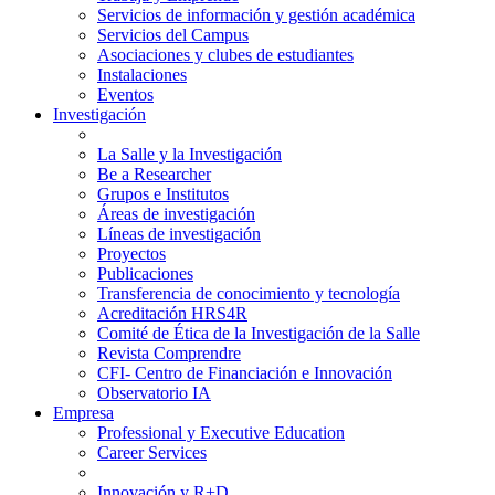
Servicios de información y gestión académica
Servicios del Campus
Asociaciones y clubes de estudiantes
Instalaciones
Eventos
Investigación
La Salle y la Investigación
Be a Researcher
Grupos e Institutos
Áreas de investigación
Líneas de investigación
Proyectos
Publicaciones
Transferencia de conocimiento y tecnología
Acreditación HRS4R
Comité de Ética de la Investigación de la Salle
Revista Comprendre
CFI- Centro de Financiación e Innovación
Observatorio IA
Empresa
Professional y Executive Education
Career Services
Innovación y R+D