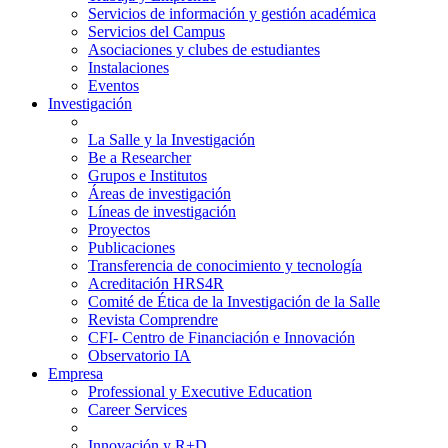
Servicios de información y gestión académica
Servicios del Campus
Asociaciones y clubes de estudiantes
Instalaciones
Eventos
Investigación
La Salle y la Investigación
Be a Researcher
Grupos e Institutos
Áreas de investigación
Líneas de investigación
Proyectos
Publicaciones
Transferencia de conocimiento y tecnología
Acreditación HRS4R
Comité de Ética de la Investigación de la Salle
Revista Comprendre
CFI- Centro de Financiación e Innovación
Observatorio IA
Empresa
Professional y Executive Education
Career Services
Innovación y R+D