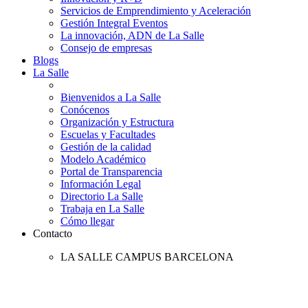
Servicios de Emprendimiento y Aceleración
Gestión Integral Eventos
La innovación, ADN de La Salle
Consejo de empresas
Blogs
La Salle
Bienvenidos a La Salle
Conócenos
Organización y Estructura
Escuelas y Facultades
Gestión de la calidad
Modelo Académico
Portal de Transparencia
Información Legal
Directorio La Salle
Trabaja en La Salle
Cómo llegar
Contacto
LA SALLE CAMPUS BARCELONA