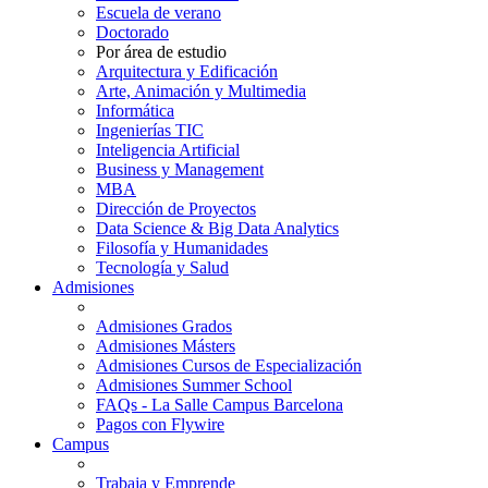
Escuela de verano
Doctorado
Por área de estudio
Arquitectura y Edificación
Arte, Animación y Multimedia
Informática
Ingenierías TIC
Inteligencia Artificial
Business y Management
MBA
Dirección de Proyectos
Data Science & Big Data Analytics
Filosofía y Humanidades
Tecnología y Salud
Admisiones
Admisiones Grados
Admisiones Másters
Admisiones Cursos de Especialización
Admisiones Summer School
FAQs - La Salle Campus Barcelona
Pagos con Flywire
Campus
Trabaja y Emprende