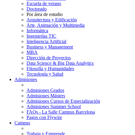
Escuela de verano
Doctorado
Por área de estudio
Arquitectura y Edificación
Arte, Animación y Multimedia
Informática
Ingenierías TIC
Inteligencia Artificial
Business y Management
MBA
Dirección de Proyectos
Data Science & Big Data Analytics
Filosofía y Humanidades
Tecnología y Salud
Admisiones
Admisiones Grados
Admisiones Másters
Admisiones Cursos de Especialización
Admisiones Summer School
FAQs - La Salle Campus Barcelona
Pagos con Flywire
Campus
Trabaja y Emprende