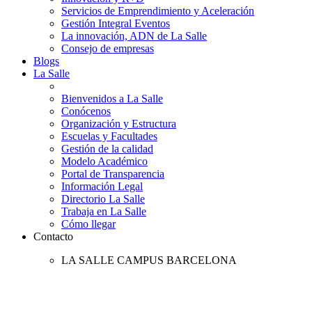
Servicios de Emprendimiento y Aceleración
Gestión Integral Eventos
La innovación, ADN de La Salle
Consejo de empresas
Blogs
La Salle
Bienvenidos a La Salle
Conócenos
Organización y Estructura
Escuelas y Facultades
Gestión de la calidad
Modelo Académico
Portal de Transparencia
Información Legal
Directorio La Salle
Trabaja en La Salle
Cómo llegar
Contacto
LA SALLE CAMPUS BARCELONA