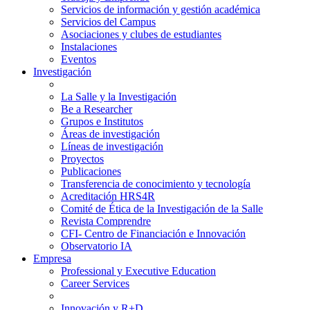
Servicios de información y gestión académica
Servicios del Campus
Asociaciones y clubes de estudiantes
Instalaciones
Eventos
Investigación
La Salle y la Investigación
Be a Researcher
Grupos e Institutos
Áreas de investigación
Líneas de investigación
Proyectos
Publicaciones
Transferencia de conocimiento y tecnología
Acreditación HRS4R
Comité de Ética de la Investigación de la Salle
Revista Comprendre
CFI- Centro de Financiación e Innovación
Observatorio IA
Empresa
Professional y Executive Education
Career Services
Innovación y R+D