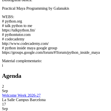
Practical Maya Programming by Galanakis
WEBS:
# python.org
# talk python to me
https://talkpython.fm/
# pythontutor.com
# codecademy
http://www.codecademy.com/
# python inside maya google group
https://groups.google.com/forum/#!forum/python_inside_maya
Material complementario:
i
Agenda
2
Sep
Welcome Week 2026-27
La Salle Campus Barcelona
17
Sep