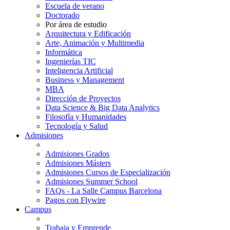
Escuela de verano
Doctorado
Por área de estudio
Arquitectura y Edificación
Arte, Animación y Multimedia
Informática
Ingenierías TIC
Inteligencia Artificial
Business y Management
MBA
Dirección de Proyectos
Data Science & Big Data Analytics
Filosofía y Humanidades
Tecnología y Salud
Admisiones
Admisiones Grados
Admisiones Másters
Admisiones Cursos de Especialización
Admisiones Summer School
FAQs - La Salle Campus Barcelona
Pagos con Flywire
Campus
Trabaja y Emprende