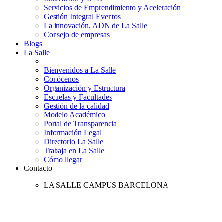
Servicios de Emprendimiento y Aceleración
Gestión Integral Eventos
La innovación, ADN de La Salle
Consejo de empresas
Blogs
La Salle
Bienvenidos a La Salle
Conócenos
Organización y Estructura
Escuelas y Facultades
Gestión de la calidad
Modelo Académico
Portal de Transparencia
Información Legal
Directorio La Salle
Trabaja en La Salle
Cómo llegar
Contacto
LA SALLE CAMPUS BARCELONA