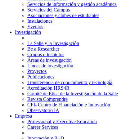
Servicios de información y gestión académica
Servicios del Campus
Asociaciones y clubes de estudiantes
Instalaciones
Eventos
Investigación
La Salle y la Investigación
Be a Researcher
Grupos e Institutos
Áreas de investigación
Líneas de investigación
Proyectos
Publicaciones
Transferencia de conocimiento y tecnología
Acreditación HRS4R
Comité de Ética de la Investigación de la Salle
Revista Comprendre
CFI- Centro de Financiación e Innovación
Observatorio IA
Empresa
Professional y Executive Education
Career Services
Innovación y R+D