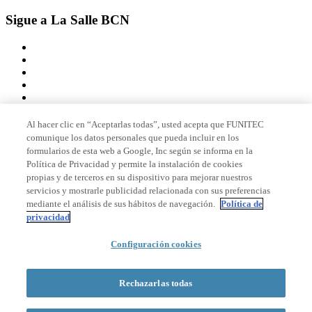
Sigue a La Salle BCN
Al hacer clic en “Aceptarlas todas”, usted acepta que FUNITEC
comunique los datos personales que pueda incluir en los
Miembro de
formularios de esta web a Google, Inc según se informa en la
Política de Privacidad y permite la instalación de cookies
propias y de terceros en su dispositivo para mejorar nuestros
servicios y mostrarle publicidad relacionada con sus preferencias
Acreditaciones
mediante el análisis de sus hábitos de navegación.
Política de
privacidad
© 2026 La Salle Campus Barcelona - URL |
Aviso legal
|
Política de
Configuración cookies
privacidad
|
Política de cookies
Formulario de búsqueda
Rechazarlas todas