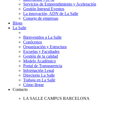
Servicios de Emprendimiento y Aceleración
Gestión Integral Eventos
La innovación, ADN de La Salle
Consejo de empresas
Blogs
La Salle
Bienvenidos a La Salle
Conócenos
Organización y Estructura
Escuelas y Facultades
Gestión de la calidad
Modelo Académico
Portal de Transparencia
Información Legal
Directorio La Salle
Trabaja en La Salle
Cómo llegar
Contacto
LA SALLE CAMPUS BARCELONA