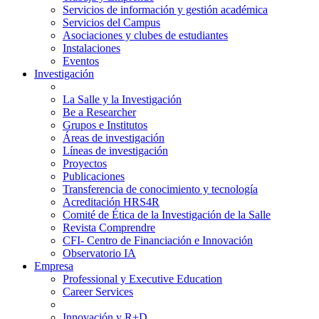
Servicios de información y gestión académica
Servicios del Campus
Asociaciones y clubes de estudiantes
Instalaciones
Eventos
Investigación
La Salle y la Investigación
Be a Researcher
Grupos e Institutos
Áreas de investigación
Líneas de investigación
Proyectos
Publicaciones
Transferencia de conocimiento y tecnología
Acreditación HRS4R
Comité de Ética de la Investigación de la Salle
Revista Comprendre
CFI- Centro de Financiación e Innovación
Observatorio IA
Empresa
Professional y Executive Education
Career Services
Innovación y R+D