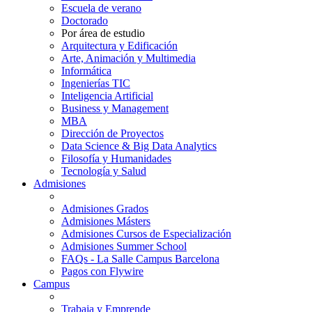
Escuela de verano
Doctorado
Por área de estudio
Arquitectura y Edificación
Arte, Animación y Multimedia
Informática
Ingenierías TIC
Inteligencia Artificial
Business y Management
MBA
Dirección de Proyectos
Data Science & Big Data Analytics
Filosofía y Humanidades
Tecnología y Salud
Admisiones
Admisiones Grados
Admisiones Másters
Admisiones Cursos de Especialización
Admisiones Summer School
FAQs - La Salle Campus Barcelona
Pagos con Flywire
Campus
Trabaja y Emprende