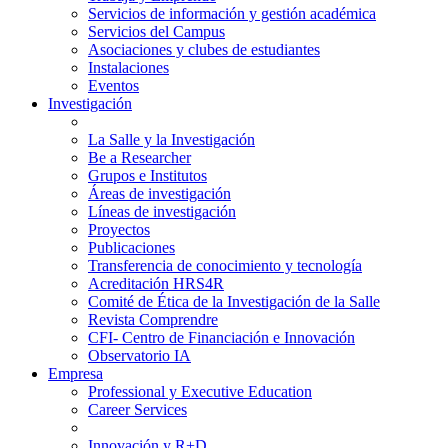
Servicios de información y gestión académica
Servicios del Campus
Asociaciones y clubes de estudiantes
Instalaciones
Eventos
Investigación
La Salle y la Investigación
Be a Researcher
Grupos e Institutos
Áreas de investigación
Líneas de investigación
Proyectos
Publicaciones
Transferencia de conocimiento y tecnología
Acreditación HRS4R
Comité de Ética de la Investigación de la Salle
Revista Comprendre
CFI- Centro de Financiación e Innovación
Observatorio IA
Empresa
Professional y Executive Education
Career Services
Innovación y R+D