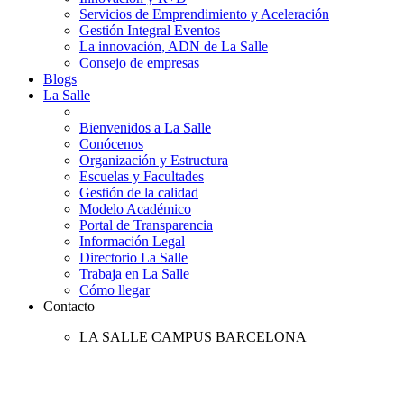
Servicios de Emprendimiento y Aceleración
Gestión Integral Eventos
La innovación, ADN de La Salle
Consejo de empresas
Blogs
La Salle
Bienvenidos a La Salle
Conócenos
Organización y Estructura
Escuelas y Facultades
Gestión de la calidad
Modelo Académico
Portal de Transparencia
Información Legal
Directorio La Salle
Trabaja en La Salle
Cómo llegar
Contacto
LA SALLE CAMPUS BARCELONA