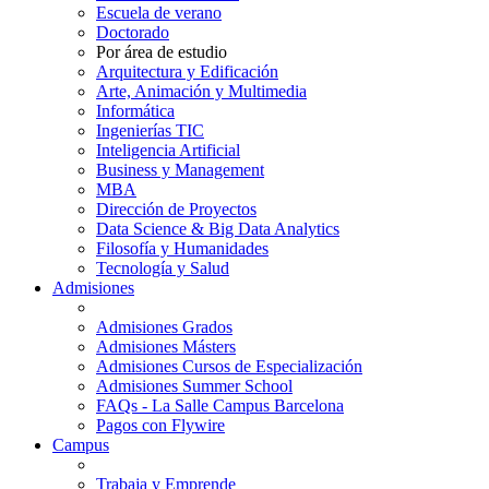
Escuela de verano
Doctorado
Por área de estudio
Arquitectura y Edificación
Arte, Animación y Multimedia
Informática
Ingenierías TIC
Inteligencia Artificial
Business y Management
MBA
Dirección de Proyectos
Data Science & Big Data Analytics
Filosofía y Humanidades
Tecnología y Salud
Admisiones
Admisiones Grados
Admisiones Másters
Admisiones Cursos de Especialización
Admisiones Summer School
FAQs - La Salle Campus Barcelona
Pagos con Flywire
Campus
Trabaja y Emprende