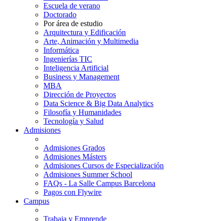
Escuela de verano
Doctorado
Por área de estudio
Arquitectura y Edificación
Arte, Animación y Multimedia
Informática
Ingenierías TIC
Inteligencia Artificial
Business y Management
MBA
Dirección de Proyectos
Data Science & Big Data Analytics
Filosofía y Humanidades
Tecnología y Salud
Admisiones
Admisiones Grados
Admisiones Másters
Admisiones Cursos de Especialización
Admisiones Summer School
FAQs - La Salle Campus Barcelona
Pagos con Flywire
Campus
Trabaja y Emprende