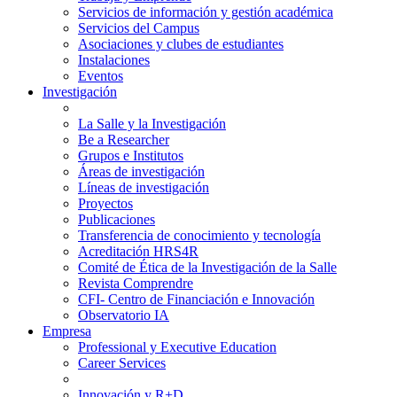
Servicios de información y gestión académica
Servicios del Campus
Asociaciones y clubes de estudiantes
Instalaciones
Eventos
Investigación
La Salle y la Investigación
Be a Researcher
Grupos e Institutos
Áreas de investigación
Líneas de investigación
Proyectos
Publicaciones
Transferencia de conocimiento y tecnología
Acreditación HRS4R
Comité de Ética de la Investigación de la Salle
Revista Comprendre
CFI- Centro de Financiación e Innovación
Observatorio IA
Empresa
Professional y Executive Education
Career Services
Innovación y R+D