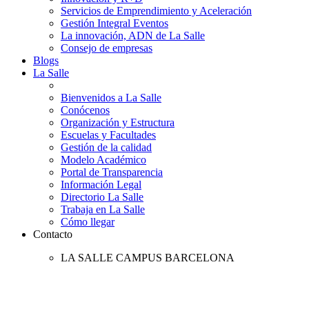
Servicios de Emprendimiento y Aceleración
Gestión Integral Eventos
La innovación, ADN de La Salle
Consejo de empresas
Blogs
La Salle
Bienvenidos a La Salle
Conócenos
Organización y Estructura
Escuelas y Facultades
Gestión de la calidad
Modelo Académico
Portal de Transparencia
Información Legal
Directorio La Salle
Trabaja en La Salle
Cómo llegar
Contacto
LA SALLE CAMPUS BARCELONA