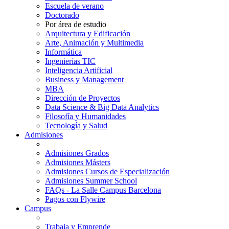
Escuela de verano
Doctorado
Por área de estudio
Arquitectura y Edificación
Arte, Animación y Multimedia
Informática
Ingenierías TIC
Inteligencia Artificial
Business y Management
MBA
Dirección de Proyectos
Data Science & Big Data Analytics
Filosofía y Humanidades
Tecnología y Salud
Admisiones
Admisiones Grados
Admisiones Másters
Admisiones Cursos de Especialización
Admisiones Summer School
FAQs - La Salle Campus Barcelona
Pagos con Flywire
Campus
Trabaja y Emprende