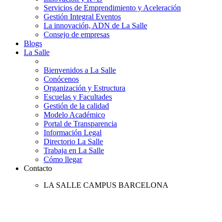
Servicios de Emprendimiento y Aceleración
Gestión Integral Eventos
La innovación, ADN de La Salle
Consejo de empresas
Blogs
La Salle
Bienvenidos a La Salle
Conócenos
Organización y Estructura
Escuelas y Facultades
Gestión de la calidad
Modelo Académico
Portal de Transparencia
Información Legal
Directorio La Salle
Trabaja en La Salle
Cómo llegar
Contacto
LA SALLE CAMPUS BARCELONA