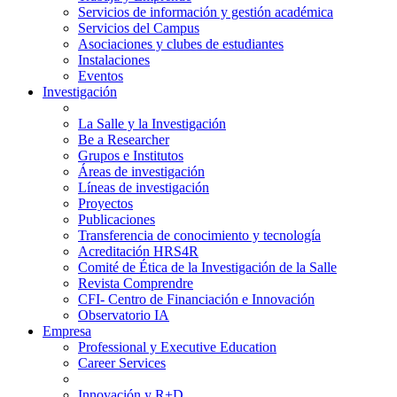
Servicios de información y gestión académica
Servicios del Campus
Asociaciones y clubes de estudiantes
Instalaciones
Eventos
Investigación
La Salle y la Investigación
Be a Researcher
Grupos e Institutos
Áreas de investigación
Líneas de investigación
Proyectos
Publicaciones
Transferencia de conocimiento y tecnología
Acreditación HRS4R
Comité de Ética de la Investigación de la Salle
Revista Comprendre
CFI- Centro de Financiación e Innovación
Observatorio IA
Empresa
Professional y Executive Education
Career Services
Innovación y R+D