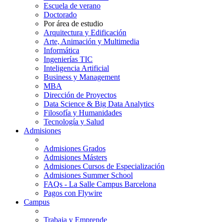
Escuela de verano
Doctorado
Por área de estudio
Arquitectura y Edificación
Arte, Animación y Multimedia
Informática
Ingenierías TIC
Inteligencia Artificial
Business y Management
MBA
Dirección de Proyectos
Data Science & Big Data Analytics
Filosofía y Humanidades
Tecnología y Salud
Admisiones
Admisiones Grados
Admisiones Másters
Admisiones Cursos de Especialización
Admisiones Summer School
FAQs - La Salle Campus Barcelona
Pagos con Flywire
Campus
Trabaja y Emprende