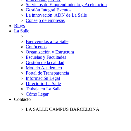
Servicios de Emprendimiento y Aceleración
Gestión Integral Eventos
La innovación, ADN de La Salle
Consejo de empresas
Blogs
La Salle
Bienvenidos a La Salle
Conócenos
Organización y Estructura
Escuelas y Facultades
Gestión de la calidad
Modelo Académico
Portal de Transparencia
Información Legal
Directorio La Salle
Trabaja en La Salle
Cómo llegar
Contacto
LA SALLE CAMPUS BARCELONA