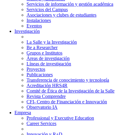
Servicios de información y gestión académica
Servicios del Campus
Asociaciones y clubes de estudiantes
Instalaciones
Eventos
Investigación
La Salle y la Investigación
Be a Researcher
Grupos e Institutos
Áreas de investigación
Líneas de investigación
Proyectos
Publicaciones
Transferencia de conocimiento y tecnología
Acreditación HRS4R
Comité de Ética de la Investigación de la Salle
Revista Comprendre
CFI- Centro de Financiación e Innovación
Observatorio IA
Empresa
Professional y Executive Education
Career Services
Innovación y R+D