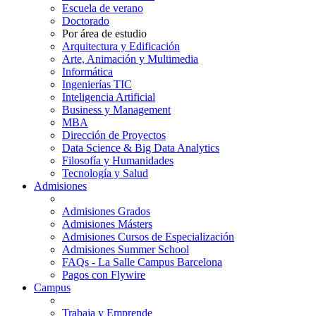
Escuela de verano
Doctorado
Por área de estudio
Arquitectura y Edificación
Arte, Animación y Multimedia
Informática
Ingenierías TIC
Inteligencia Artificial
Business y Management
MBA
Dirección de Proyectos
Data Science & Big Data Analytics
Filosofía y Humanidades
Tecnología y Salud
Admisiones
Admisiones Grados
Admisiones Másters
Admisiones Cursos de Especialización
Admisiones Summer School
FAQs - La Salle Campus Barcelona
Pagos con Flywire
Campus
Trabaja y Emprende