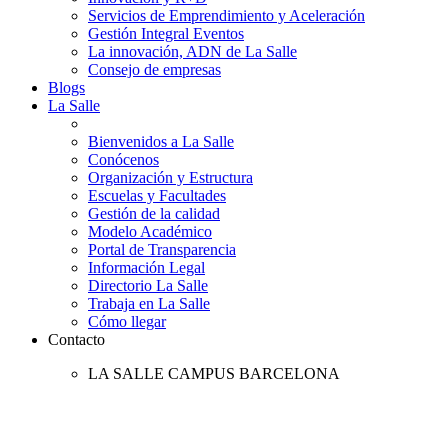
Servicios de Emprendimiento y Aceleración
Gestión Integral Eventos
La innovación, ADN de La Salle
Consejo de empresas
Blogs
La Salle
Bienvenidos a La Salle
Conócenos
Organización y Estructura
Escuelas y Facultades
Gestión de la calidad
Modelo Académico
Portal de Transparencia
Información Legal
Directorio La Salle
Trabaja en La Salle
Cómo llegar
Contacto
LA SALLE CAMPUS BARCELONA