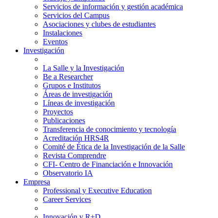
Servicios de información y gestión académica
Servicios del Campus
Asociaciones y clubes de estudiantes
Instalaciones
Eventos
Investigación
La Salle y la Investigación
Be a Researcher
Grupos e Institutos
Áreas de investigación
Líneas de investigación
Proyectos
Publicaciones
Transferencia de conocimiento y tecnología
Acreditación HRS4R
Comité de Ética de la Investigación de la Salle
Revista Comprendre
CFI- Centro de Financiación e Innovación
Observatorio IA
Empresa
Professional y Executive Education
Career Services
Innovación y R+D