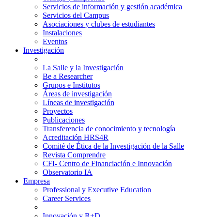
Servicios de información y gestión académica
Servicios del Campus
Asociaciones y clubes de estudiantes
Instalaciones
Eventos
Investigación
La Salle y la Investigación
Be a Researcher
Grupos e Institutos
Áreas de investigación
Líneas de investigación
Proyectos
Publicaciones
Transferencia de conocimiento y tecnología
Acreditación HRS4R
Comité de Ética de la Investigación de la Salle
Revista Comprendre
CFI- Centro de Financiación e Innovación
Observatorio IA
Empresa
Professional y Executive Education
Career Services
Innovación y R+D