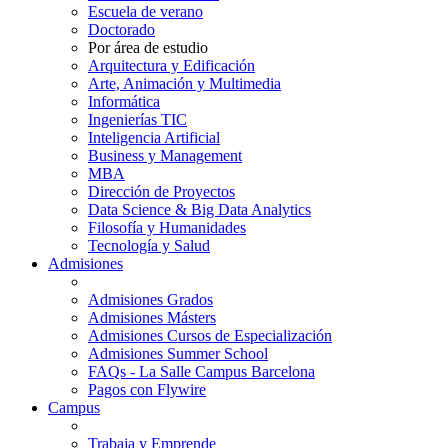
Escuela de verano
Doctorado
Por área de estudio
Arquitectura y Edificación
Arte, Animación y Multimedia
Informática
Ingenierías TIC
Inteligencia Artificial
Business y Management
MBA
Dirección de Proyectos
Data Science & Big Data Analytics
Filosofía y Humanidades
Tecnología y Salud
Admisiones
Admisiones Grados
Admisiones Másters
Admisiones Cursos de Especialización
Admisiones Summer School
FAQs - La Salle Campus Barcelona
Pagos con Flywire
Campus
Trabaja y Emprende