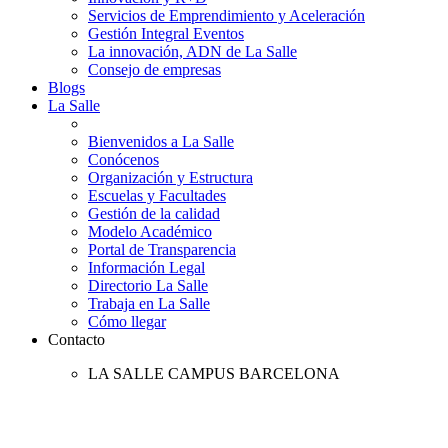
Servicios de Emprendimiento y Aceleración
Gestión Integral Eventos
La innovación, ADN de La Salle
Consejo de empresas
Blogs
La Salle
Bienvenidos a La Salle
Conócenos
Organización y Estructura
Escuelas y Facultades
Gestión de la calidad
Modelo Académico
Portal de Transparencia
Información Legal
Directorio La Salle
Trabaja en La Salle
Cómo llegar
Contacto
LA SALLE CAMPUS BARCELONA