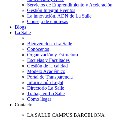
Servicios de Emprendimiento y Aceleración
Gestión Integral Eventos
La innovación, ADN de La Salle
Consejo de empresas
Blogs
La Salle
Bienvenidos a La Salle
Conócenos
Organización y Estructura
Escuelas y Facultades
Gestión de la calidad
Modelo Académico
Portal de Transparencia
Información Legal
Directorio La Salle
Trabaja en La Salle
Cómo llegar
Contacto
LA SALLE CAMPUS BARCELONA