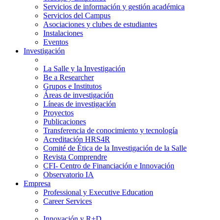
Servicios de información y gestión académica
Servicios del Campus
Asociaciones y clubes de estudiantes
Instalaciones
Eventos
Investigación
La Salle y la Investigación
Be a Researcher
Grupos e Institutos
Áreas de investigación
Líneas de investigación
Proyectos
Publicaciones
Transferencia de conocimiento y tecnología
Acreditación HRS4R
Comité de Ética de la Investigación de la Salle
Revista Comprendre
CFI- Centro de Financiación e Innovación
Observatorio IA
Empresa
Professional y Executive Education
Career Services
Innovación y R+D