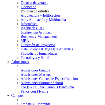
Escuela de verano
Doctorado
Por área de estudio
Arquitectura y Edificación
Arte, Animación y Multimedia
Informática
Ingenierías TIC
Inteligencia Artificial
Business y Management
MBA
Dirección de Proyectos
Data Science & Big Data Analytics
Filosofía y Humanidades
Tecnología y Salud
Admisiones
Admisiones Grados
Admisiones Másters
Admisiones Cursos de Especialización
Admisiones Summer School
FAQs - La Salle Campus Barcelona
Pagos con Flywire
Campus
Trabaja y Emprende