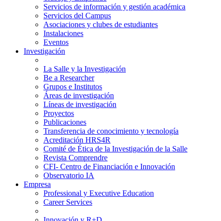
Servicios de información y gestión académica
Servicios del Campus
Asociaciones y clubes de estudiantes
Instalaciones
Eventos
Investigación
La Salle y la Investigación
Be a Researcher
Grupos e Institutos
Áreas de investigación
Líneas de investigación
Proyectos
Publicaciones
Transferencia de conocimiento y tecnología
Acreditación HRS4R
Comité de Ética de la Investigación de la Salle
Revista Comprendre
CFI- Centro de Financiación e Innovación
Observatorio IA
Empresa
Professional y Executive Education
Career Services
Innovación y R+D