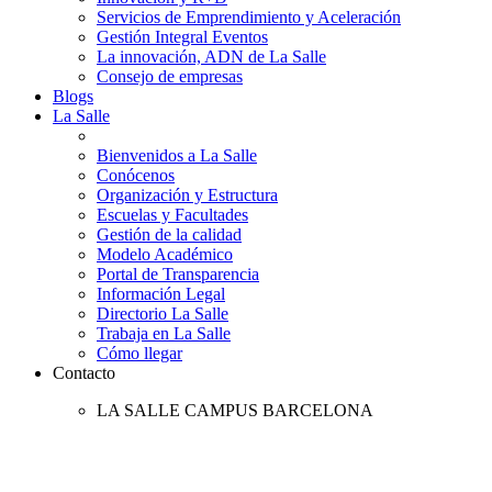
Servicios de Emprendimiento y Aceleración
Gestión Integral Eventos
La innovación, ADN de La Salle
Consejo de empresas
Blogs
La Salle
Bienvenidos a La Salle
Conócenos
Organización y Estructura
Escuelas y Facultades
Gestión de la calidad
Modelo Académico
Portal de Transparencia
Información Legal
Directorio La Salle
Trabaja en La Salle
Cómo llegar
Contacto
LA SALLE CAMPUS BARCELONA