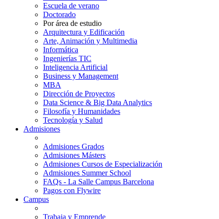
Escuela de verano
Doctorado
Por área de estudio
Arquitectura y Edificación
Arte, Animación y Multimedia
Informática
Ingenierías TIC
Inteligencia Artificial
Business y Management
MBA
Dirección de Proyectos
Data Science & Big Data Analytics
Filosofía y Humanidades
Tecnología y Salud
Admisiones
Admisiones Grados
Admisiones Másters
Admisiones Cursos de Especialización
Admisiones Summer School
FAQs - La Salle Campus Barcelona
Pagos con Flywire
Campus
Trabaja y Emprende