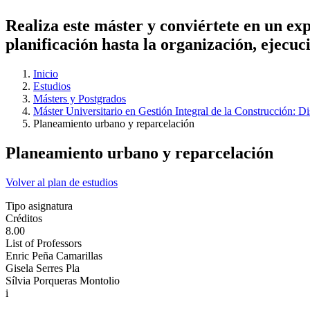
Realiza este máster y conviértete en un expe
planificación hasta la organización, ejecu
Inicio
Estudios
Másters y Postgrados
Máster Universitario en Gestión Integral de la Construcción: D
Planeamiento urbano y reparcelación
Planeamiento urbano y reparcelación
Volver al plan de estudios
Tipo asignatura
Créditos
8.00
List of Professors
Enric Peña Camarillas
Gisela Serres Pla
Sílvia Porqueras Montolio
i