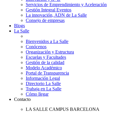
Servicios de Emprendimiento y Aceleración
Gestión Integral Eventos
La innovación, ADN de La Salle
Consejo de empresas
Blogs
La Salle
Bienvenidos a La Salle
Conócenos
Organización y Estructura
Escuelas y Facultades
Gestión de la calidad
Modelo Académico
Portal de Transparencia
Información Legal
Directorio La Salle
Trabaja en La Salle
Cómo llegar
Contacto
LA SALLE CAMPUS BARCELONA