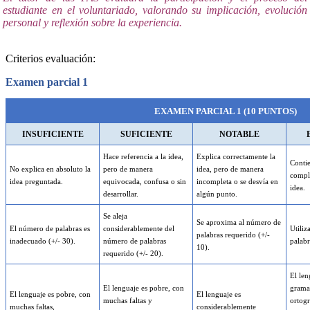
estudiante en el voluntariado, valorando su implicación, evolución
personal y reflexión sobre la experiencia.
Criterios evaluación:
Examen parcial 1
EXAMEN PARCIAL 1 (10 PUNTOS)
INSUFICIENTE
SUFICIENTE
NOTABLE
Hace referencia a la idea,
Explica correctamente la
Conti
No explica en absoluto la
pero de manera
idea, pero de manera
comple
idea preguntada.
equivocada, confusa o sin
incompleta o se desvía en
idea.
desarrollar.
algún punto.
Se aleja
Se aproxima al número de
El número de palabras es
considerablemente del
Utiliz
palabras requerido (+/-
inadecuado (+/- 30).
número de palabras
palabr
10).
requerido (+/- 20).
El len
El lenguaje es pobre, con
gramat
El lenguaje es pobre, con
El lenguaje es
muchas faltas y
ortog
muchas faltas,
considerablemente