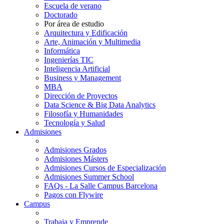
Escuela de verano
Doctorado
Por área de estudio
Arquitectura y Edificación
Arte, Animación y Multimedia
Informática
Ingenierías TIC
Inteligencia Artificial
Business y Management
MBA
Dirección de Proyectos
Data Science & Big Data Analytics
Filosofía y Humanidades
Tecnología y Salud
Admisiones
Admisiones Grados
Admisiones Másters
Admisiones Cursos de Especialización
Admisiones Summer School
FAQs - La Salle Campus Barcelona
Pagos con Flywire
Campus
Trabaja y Emprende