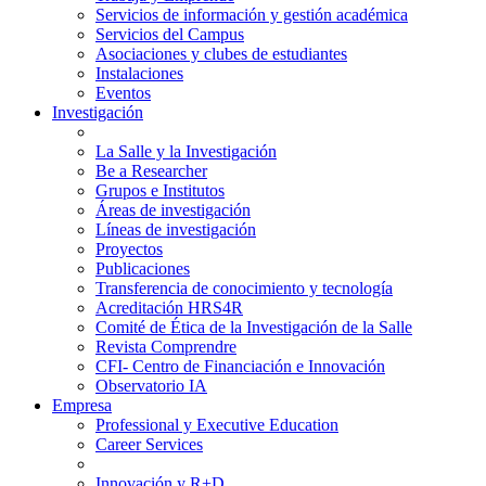
Servicios de información y gestión académica
Servicios del Campus
Asociaciones y clubes de estudiantes
Instalaciones
Eventos
Investigación
La Salle y la Investigación
Be a Researcher
Grupos e Institutos
Áreas de investigación
Líneas de investigación
Proyectos
Publicaciones
Transferencia de conocimiento y tecnología
Acreditación HRS4R
Comité de Ética de la Investigación de la Salle
Revista Comprendre
CFI- Centro de Financiación e Innovación
Observatorio IA
Empresa
Professional y Executive Education
Career Services
Innovación y R+D