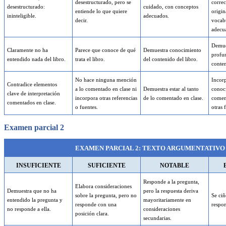
desestructurado, pero se
correc
desestructurado:
cuidado, con conceptos
entiende lo que quiere
origin
ininteligible.
adecuados.
decir.
vocabu
adecu
Demue
Claramente no ha
Parece que conoce de qué
Demuestra conocimiento
profu
entendido nada del libro.
trata el libro.
del contenido del libro.
conten
No hace ninguna mención
Incor
Contradice elementos
a lo comentado en clase ni
Demuestra estar al tanto
conoc
clave de interpretación
incorpora otras referencias
de lo comentado en clase.
comen
comentados en clase.
o fuentes.
otras 
Examen parcial 2
EXAMEN PARCIAL 2: TEXTO ARGUMENTATIVO (7
INSUFICIENTE
SUFICIENTE
NOTABLE
Responde a la pregunta,
Elabora consideraciones
Demuestra que no ha
pero la respuesta deriva
sobre la pregunta, pero no
Se ciñ
entendido la pregunta y
mayoritariamente en
responde con una
respo
no responde a ella.
consideraciones
posición clara.
secundarias.