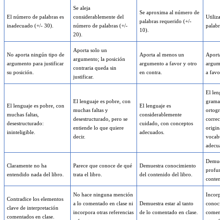
Se aleja
Se aproxima al número de
El número de palabras es
considerablemente del
Utiliz
palabras requerido (+/-
inadecuado (+/- 30).
número de palabras (+/-
palabr
10).
20).
Aporta solo un
No aporta ningún tipo de
Aporta al menos un
Aport
argumento; la posición
argumento para justificar
argumento a favor y otro
argume
contraria queda sin
su posición.
en contra.
a favo
justificar.
El len
El lenguaje es pobre, con
gramat
El lenguaje es pobre, con
El lenguaje es
muchas faltas y
ortog
muchas faltas,
considerablemente
desestructurado, pero se
correc
desestructurado:
cuidado, con conceptos
entiende lo que quiere
origin
ininteligible.
adecuados.
decir.
vocabu
adecu
Demue
Claramente no ha
Parece que conoce de qué
Demuestra conocimiento
profu
entendido nada del libro.
trata el libro.
del contenido del libro.
conten
No hace ninguna mención
Incor
Contradice los elementos
a lo comentado en clase ni
Demuestra estar al tanto
conoc
clave de interpretación
incorpora otras referencias
de lo comentado en clase.
comen
comentados en clase.