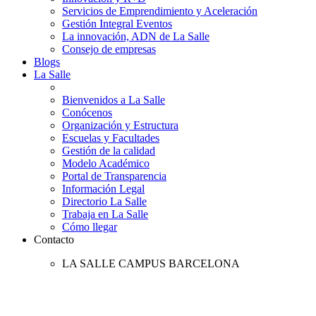
Servicios de Emprendimiento y Aceleración
Gestión Integral Eventos
La innovación, ADN de La Salle
Consejo de empresas
Blogs
La Salle
Bienvenidos a La Salle
Conócenos
Organización y Estructura
Escuelas y Facultades
Gestión de la calidad
Modelo Académico
Portal de Transparencia
Información Legal
Directorio La Salle
Trabaja en La Salle
Cómo llegar
Contacto
LA SALLE CAMPUS BARCELONA