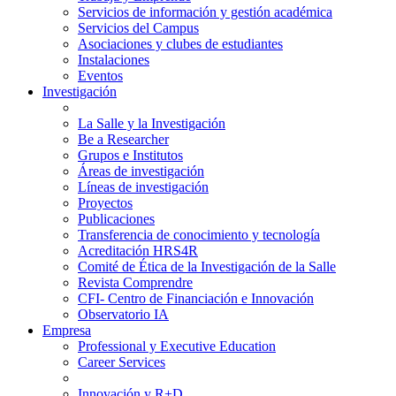
Servicios de información y gestión académica
Servicios del Campus
Asociaciones y clubes de estudiantes
Instalaciones
Eventos
Investigación
La Salle y la Investigación
Be a Researcher
Grupos e Institutos
Áreas de investigación
Líneas de investigación
Proyectos
Publicaciones
Transferencia de conocimiento y tecnología
Acreditación HRS4R
Comité de Ética de la Investigación de la Salle
Revista Comprendre
CFI- Centro de Financiación e Innovación
Observatorio IA
Empresa
Professional y Executive Education
Career Services
Innovación y R+D