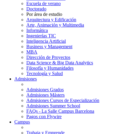
Escuela de verano
Doctorado
Por área de estudio
Arquitectura y Edificación
Arte, Animación y Multimedia
Informática
Ingenierías TIC
Inteligencia Artificial
Business y Management
MBA
Dirección de Proyectos
Data Science & Big Data Analytics
Filosofía y Humanidades
Tecnología y Salud
Admisiones
Admisiones Grados
Admisiones Másters
Admisiones Cursos de Especialización
Admisiones Summer School
FAQs - La Salle Campus Barcelona
Pagos con Flywire
Campus
Trabaja y Emprende