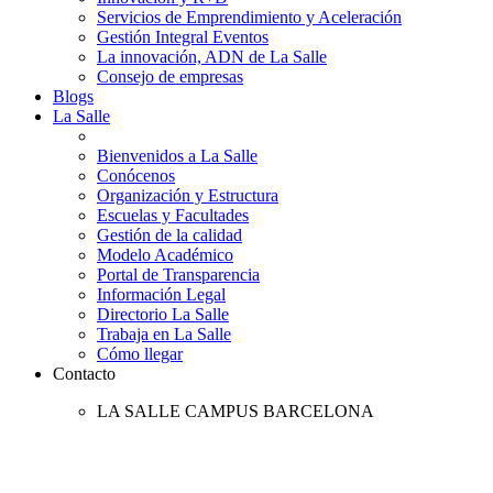
Servicios de Emprendimiento y Aceleración
Gestión Integral Eventos
La innovación, ADN de La Salle
Consejo de empresas
Blogs
La Salle
Bienvenidos a La Salle
Conócenos
Organización y Estructura
Escuelas y Facultades
Gestión de la calidad
Modelo Académico
Portal de Transparencia
Información Legal
Directorio La Salle
Trabaja en La Salle
Cómo llegar
Contacto
LA SALLE CAMPUS BARCELONA