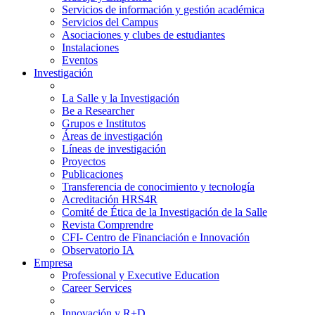
Servicios de información y gestión académica
Servicios del Campus
Asociaciones y clubes de estudiantes
Instalaciones
Eventos
Investigación
La Salle y la Investigación
Be a Researcher
Grupos e Institutos
Áreas de investigación
Líneas de investigación
Proyectos
Publicaciones
Transferencia de conocimiento y tecnología
Acreditación HRS4R
Comité de Ética de la Investigación de la Salle
Revista Comprendre
CFI- Centro de Financiación e Innovación
Observatorio IA
Empresa
Professional y Executive Education
Career Services
Innovación y R+D