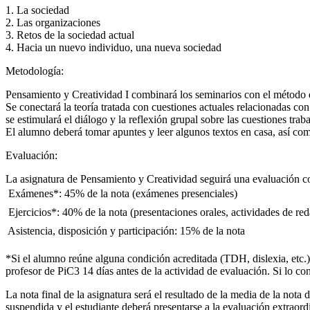
1. La sociedad
2. Las organizaciones
3. Retos de la sociedad actual
4. Hacia un nuevo individuo, una nueva sociedad
Metodología:
Pensamiento y Creatividad I combinará los seminarios con el método d
Se conectará la teoría tratada con cuestiones actuales relacionadas con
se estimulará el diálogo y la reflexión grupal sobre las cuestiones trab
El alumno deberá tomar apuntes y leer algunos textos en casa, así como
Evaluación:
La asignatura de Pensamiento y Creatividad seguirá una evaluación c
 Exámenes*: 45% de la nota (exámenes presenciales)
 Ejercicios*: 40% de la nota (presentaciones orales, actividades de re
 Asistencia, disposición y participación: 15% de la nota
*Si el alumno reúne alguna condición acreditada (TDH, dislexia, etc.) 
profesor de PiC3 14 días antes de la actividad de evaluación. Si lo co
La nota final de la asignatura será el resultado de la media de la nota d
suspendida y el estudiante deberá presentarse a la evaluación extraordi