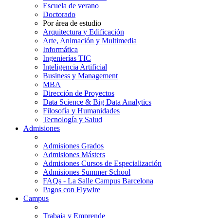
Escuela de verano
Doctorado
Por área de estudio
Arquitectura y Edificación
Arte, Animación y Multimedia
Informática
Ingenierías TIC
Inteligencia Artificial
Business y Management
MBA
Dirección de Proyectos
Data Science & Big Data Analytics
Filosofía y Humanidades
Tecnología y Salud
Admisiones
Admisiones Grados
Admisiones Másters
Admisiones Cursos de Especialización
Admisiones Summer School
FAQs - La Salle Campus Barcelona
Pagos con Flywire
Campus
Trabaja y Emprende