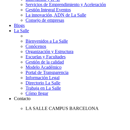
Servicios de Emprendimiento y Aceleración
Gestión Integral Eventos
La innovación, ADN de La Salle
Consejo de empresas
Blogs
La Salle
Bienvenidos a La Salle
Conócenos
Organización y Estructura
Escuelas y Facultades
Gestión de la calidad
Modelo Académico
Portal de Transparencia
Información Legal
Directorio La Salle
Trabaja en La Salle
Cómo llegar
Contacto
LA SALLE CAMPUS BARCELONA