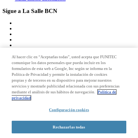
Sigue a La Salle BCN
Al hacer clic en “Aceptarlas todas”, usted acepta que FUNITEC
comunique los datos personales que pueda incluir en los
Miembro de
formularios de esta web a Google, Inc según se informa en la
Política de Privacidad y permite la instalación de cookies
propias y de terceros en su dispositivo para mejorar nuestros
servicios y mostrarle publicidad relacionada con sus preferencias
Acreditaciones
mediante el análisis de sus hábitos de navegación.
Política de
privacidad
Configuración cookies
© 2026 La Salle Campus Barcelona - URL |
Aviso legal
|
Política de
privacidad
|
Política de cookies
Rechazarlas todas
Formulario de búsqueda