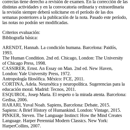
correctas tiene derecho a revisión de examen. En la corrección de las
distintas actividades y en la convocatoria ordinaria y extraordinaria
la revisión siempre deberá solicitarse en el período de las dos
semanas posteriores a la publicación de la nota. Pasado este período,
las notas no podrán ser modificadas.
Criterios evaluación:
Bibliografía básica:
ARENDT, Hannah. La condición humana. Barcelona: Paidós,
1993.
The Human Condition. 2nd ed. Chicago, London: The University
of Chicago Press, 1998.
CASSIRER, Ernst. An Essay on Man. 2nd ed. New Haven,
London: Yale University Press, 1972.
Antropología filosófica. México: FCE, 2011.
CORTINA, Adela. Neuroética y neuropolítica. Sugerencias para la
educación moral. Madrid: Tecnos, 2011.
ESQUIROL, Josep Maria. El respeto o la mirada atenta. Barcelona:
Gedisa, 2006.
HARARI, Yuval Noah. Sapiens, Barcelona: Debate, 2015.
Sapiens: A Brief History of Humankind. London: Vintage, 2015.
PINKER, Steven. The Language Instinct: How the Mind Creates
Language. Harper Perennial Modern Classics. New York:
HarperCollins, 2007.