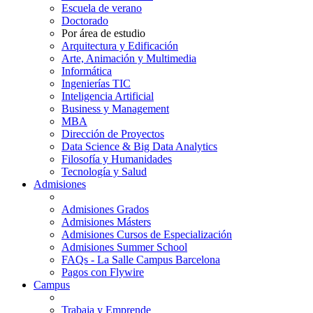
Escuela de verano
Doctorado
Por área de estudio
Arquitectura y Edificación
Arte, Animación y Multimedia
Informática
Ingenierías TIC
Inteligencia Artificial
Business y Management
MBA
Dirección de Proyectos
Data Science & Big Data Analytics
Filosofía y Humanidades
Tecnología y Salud
Admisiones
Admisiones Grados
Admisiones Másters
Admisiones Cursos de Especialización
Admisiones Summer School
FAQs - La Salle Campus Barcelona
Pagos con Flywire
Campus
Trabaja y Emprende