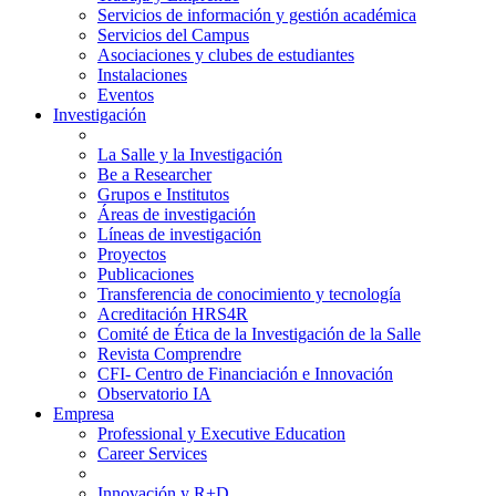
Servicios de información y gestión académica
Servicios del Campus
Asociaciones y clubes de estudiantes
Instalaciones
Eventos
Investigación
La Salle y la Investigación
Be a Researcher
Grupos e Institutos
Áreas de investigación
Líneas de investigación
Proyectos
Publicaciones
Transferencia de conocimiento y tecnología
Acreditación HRS4R
Comité de Ética de la Investigación de la Salle
Revista Comprendre
CFI- Centro de Financiación e Innovación
Observatorio IA
Empresa
Professional y Executive Education
Career Services
Innovación y R+D